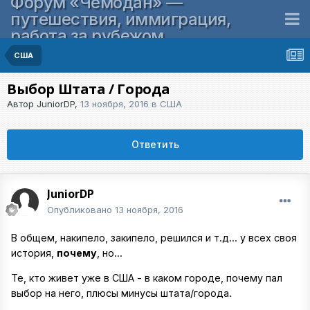
Форум «Чемодан» —
путешествия, иммиграция,
работа за рубежом
США
Выбор Штата / Города
Автор
JuniorDP
,
13 ноября, 2016
в
США
Ответить
JuniorDP
Опубликовано
13 ноября, 2016
В общем, накипело, закипело, решился и т.д... у всех своя
история,
почему
, но...
Те, кто живет уже в США - в каком городе, почему пал
выбор на него, плюсы минусы штата/города.