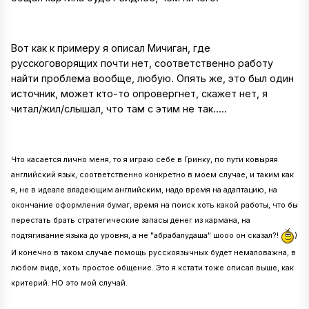
Вот как к примеру я описал Мичиган, где
русскоговорящих почти нет, соответственно работу
найти проблема вообще, любую. Опять же, это был один
источник, может кто-то опровергнет, скажет нет, я
читал/жил/слышал, что там с этим не так.....
Что касается лично меня, то я играю себе в Гринку, по пути ковыряя
английский язык, соответственно конкретно в моем случае, и таким как
я, не в идеале владеющим английским, надо время на адаптацию, на
окончание оформления бумаг, время на поиск хоть какой работы, что бы
перестать брать стратегические запасы денег из кармана, на
подтягивание языка до уровня, а не "абрабалудаша" шооо он сказал?!
)
И конечно в таком случае помощь русскоязычных будет немаловажна, в
любом виде, хоть простое общение. Это я кстати тоже описал выше, как
критерий. НО это мой случай.