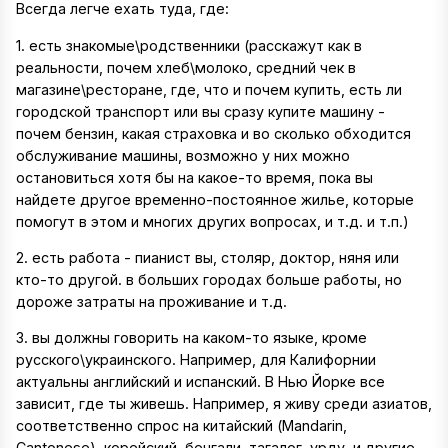
Всегда легче ехать туда, где:
1. есть знакомые\родственники (расскажут как в
реальности, почем хлеб\молоко, средний чек в
магазине\ресторане, где, что и почем купить, есть ли
городской транспорт или вы сразу купите машину -
почем бензин, какая страховка и во сколько обходится
обслуживание машины, возможно у них можно
остановиться хотя бы на какое-то время, пока вы
найдете другое временно-постоянное жилье, которые
помогут в этом и многих других вопросах, и т.д. и т.п.)
2. есть работа - пианист вы, столяр, доктор, няня или
кто-то другой. в больших городах больше работы, но
дороже затраты на проживание и т.д.
3. вы должны говорить на каком-то языке, кроме
русского\украинского. Например, для Калифорнии
актуальны английский и испанский. В Нью Йорке все
зависит, где ты живешь. Например, я живу среди азиатов,
соответственно спрос на китайский (Mandarin,
Cantonese), корейский, бенгали, тагалог, урду, и другие.