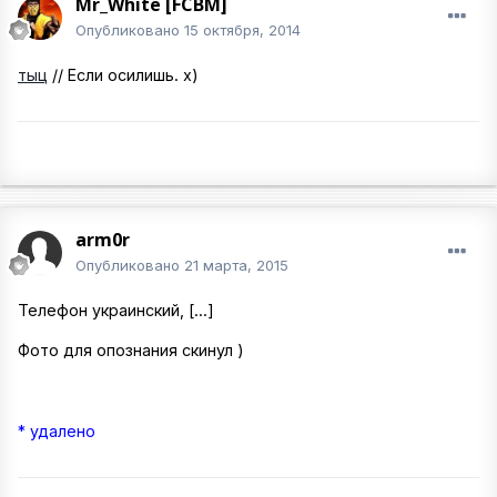
Mr_White [FCBM]
Опубликовано
15 октября, 2014
тыц
// Если осилишь. х)
arm0r
Опубликовано
21 марта, 2015
Телефон украинский, [...]
Фото для опознания скинул )
* удалено