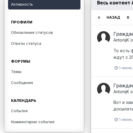
Весь контент 
Активность
НАЗАД
6
ПРОФИЛИ
Обновления статусов
Граждан
AntonijK
о
Ответы статуса
То есть 
ждут с 2
ФОРУМЫ
1 июня
Темы
Сообщения
Граждан
AntonijK
о
КАЛЕНДАРЬ
Вот и за
досылать
События
1 июня
Комментарии события