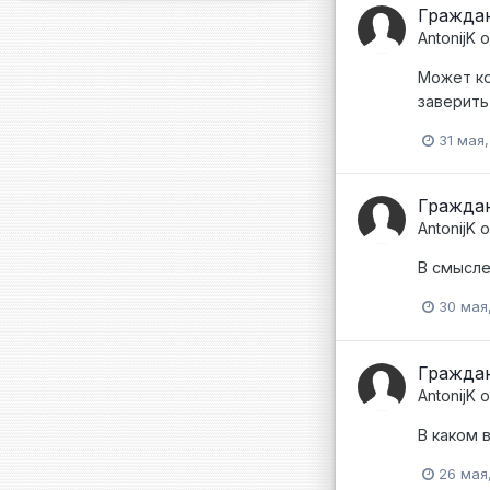
Граждан
AntonijK
о
Может ко
заверить
31 мая
Граждан
AntonijK
о
В смысле
30 мая
Граждан
AntonijK
о
В каком 
26 мая