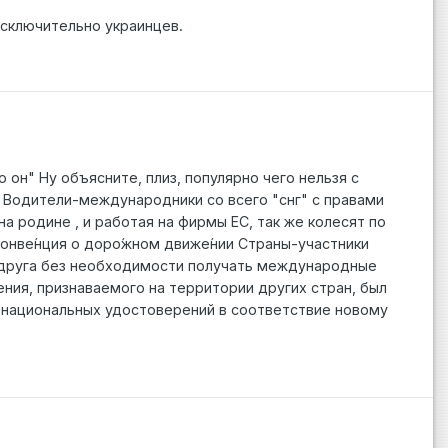
исключительно украинцев.
 он" Ну объясните, плиз, популярно чего нельзя с
 Водители-международники со всего "снг" с правами
на родине , и работая на фирмы ЕС, так же колесят по
конве́нция о доро́жном движе́нии Страны-участники
 друга без необходимости получать международные
ния, признаваемого на территории других стран, был
е национальных удостоверений в соответствие новому