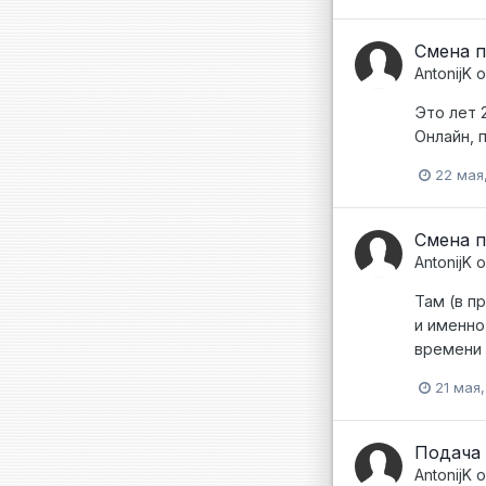
Смена 
AntonijK
о
Это лет 
Онлайн, 
22 мая
Смена 
AntonijK
о
Там (в п
и именно
времени 
21 мая
Подача
AntonijK
о