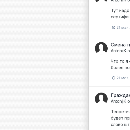
Тут надо 
сертифиц
21 мая
Смена 
AntonijK
о
Что то я
более по
21 мая
Граждан
AntonijK
о
Теоретич
будет пр
слово шт