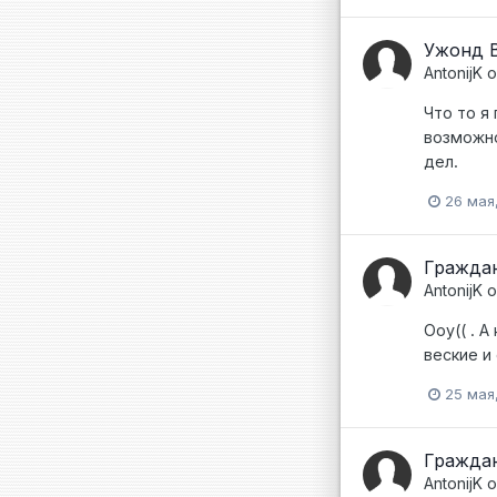
Ужонд В
AntonijK
о
Что то я
возможно
дел.
26 мая
Граждан
AntonijK
о
Ооу(( . 
веские и
25 мая
Граждан
AntonijK
о