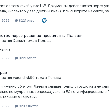
сит от того какой у вас UW. Документы добавляются через у
ела, инспектор у вас должны быть). Или смотрите на сайте, з
, 2022
8221 ответ
1
ство через решение президента Польши
тветил
Dariush
тема в
Польша
нали ?
, 2022
8221 ответ
прав
тветил
voronchuk90
тема в
Польша
и я именно об этом. Лично я слышал только страшилки и не сл
льно не мудренных вопросах, законы ЕС не унифицированы и 
ительные в Германии.
, 2022
928 ответов