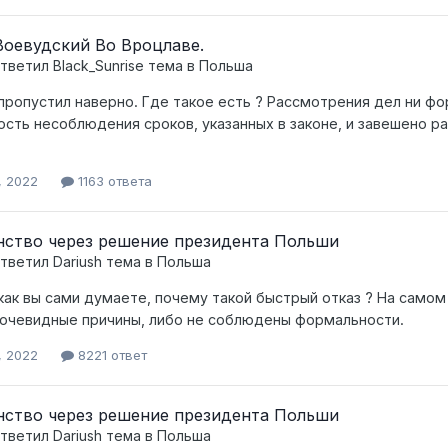
оевудский Во Вроцлаве.
тветил
Black_Sunrise
тема в
Польша
 пропустил наверно. Где такое есть ? Рассмотрения дел ни фо
сть несоблюдения сроков, указанных в законе, и завешено р
, 2022
1163 ответа
ство через решение президента Польши
тветил
Dariush
тема в
Польша
А как вы сами думаете, почему такой быстрый отказ ? На самом
 очевидные причины, либо не соблюдены формальности.
, 2022
8221 ответ
ство через решение президента Польши
тветил
Dariush
тема в
Польша