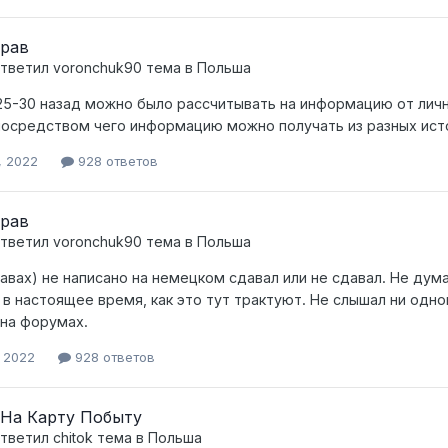
прав
тветил
voronchuk90
тема в
Польша
25-30 назад можно было рассчитывать на информацию от личн
посредством чего информацию можно получать из разных ист
, 2022
928 ответов
прав
тветил
voronchuk90
тема в
Польша
равах) не написано на немецком сдавал или не сдавал. Не ду
 в настоящее время, как это тут трактуют. Не слышал ни одно
на форумах.
, 2022
928 ответов
 На Карту Побыту
тветил
chitok
тема в
Польша