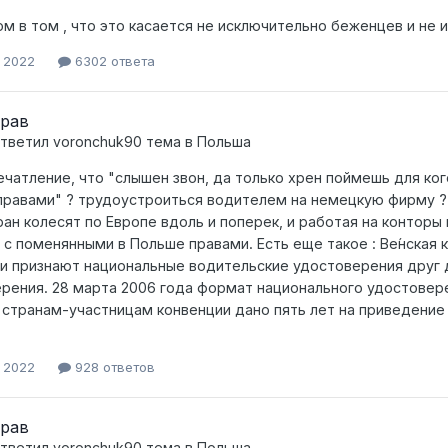
ом в том , что это касается не исключительно беженцев и не 
, 2022
6302 ответа
прав
тветил
voronchuk90
тема в
Польша
ечатление, что "слышен звон, да только хрен поймешь для кого
правами" ? трудоустроиться водителем на немецкую фирму ?
ран колесят по Европе вдоль и поперек, и работая на конторы 
 с поменянными в Польше правами. Есть еще такое : Ве́нская 
и признают национальные водительские удостоверения друг
рения. 28 марта 2006 года формат национального удостовере
 странам-участницам конвенции дано пять лет на приведени
, 2022
928 ответов
прав
тветил
voronchuk90
тема в
Польша