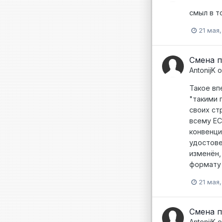
смыл в т
21 мая
Смена 
AntonijK
о
Такое вп
"такими 
своих ст
всему ЕС
конвенци
удостове
изменён,
формату
21 мая
Смена 
AntonijK
о