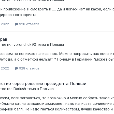
и приложение 11 смотреть и .... да и логики нет ни какой, есл
ированного юриста.
, 2022
928 ответов
прав
тветил
voronchuk90
тема в
Польша
 совсем не понимаю написанное. Можно попросить вас пояснит
лугода, а с отметкой нельзя" ? Почему в Германии "может быт
, 2022
928 ответов
ство через решение президента Польши
тветил
Dariush
тема в
Польша
ески, если загоняться, то возможно и можно собрать такое к
иблизно как на языковом экзамене : надо написать сочинение и
рафной балл. Не надо гнаться количеством, лучше качество и