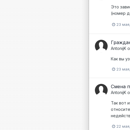
Это зави
(номер д
23 мая
Граждан
AntonijK
о
Как вы уз
23 мая
Смена 
AntonijK
о
Так вот 
относите
недейств
22 мая