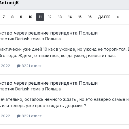
AntonijK
7
8
9
10
11
12
13
14
15
16
ДАЛЕЕ
ство через решение президента Польши
тветил
Dariush
тема в
Польша
фактически уже дней 10 как в ужонде, но ужонд не торопится.
0го года. Ждем , отпишитесь, когда ужонд известит вас.
, 2022
8221 ответ
ство через решение президента Польши
тветил
Dariush
тема в
Польша
мечательно, осталось немного ждать , но это наверно самые
 или теперь уже просто ждать децызии ?
, 2022
8221 ответ