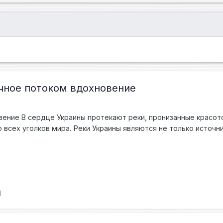
чное потоком вдохновение
ение В сердце Украины протекают реки, пронизанные красото
сех уголков мира. Реки Украины являются не только источни
ды. Одной из самых известных и значимых рек Украины являет
еский путь Украины. Днепр вдохновлял и вдохновляет многих
здает неповторимые пейзажи, предлагает возможности для пр
в его водах. Река Днестр, считающаяся одной из самых чист
аньоны, окруженные зелеными склонами и скалами. Прогулки
)
орые только природа может дарить. Река Припять, знаменит
едные места притягивают исследователей и натуралистов, же
зволяют насладиться ее непревзойденной красотой и зарядить