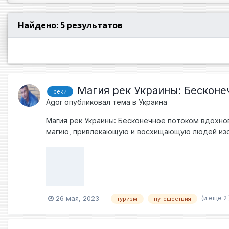
Найдено: 5 результатов
Магия рек Украины: Бесконе
реки
Agor
опубликовал тема в
Украина
Магия рек Украины: Бесконечное потоком вдохнов
магию, привлекающую и восхищающую людей изо в
приключений и погружение в самое сердце приро
центральную часть страны, сопровождая историч
величественностью и непредсказуемостью. Он со
свидетелем исторических событий, отображенных 
природных чудес. Ее воды создают извилистые к
(и ещё 2 
26 мая, 2023
позволяют ощутить гармонию и спокойствие, кот
туризм
путешествия
множества видов растений и животных. Ее запов
рыбалка и путешествия на лодках по Припяти по