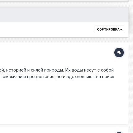
СОРТИРОВКА
й, историей и силой природы. Их воды несут с собой
ком жизни и процветания, но и вдохновляют на поиск
ся Днепр. Эта могучая река протекает через
 художников, писателей и музыкантов своей
огулок на катамаранах или лодках, а также является
ых рек в Европе, уносит нас в прекрасный мир
 по Днестру открывают невероятные панорамные виды и
ая своим уникальным экосистемой, является домом для
лающих погрузиться в мир дикой природы. Каноэ,
ся энергией. Каждая река Украины имеет свою историю,