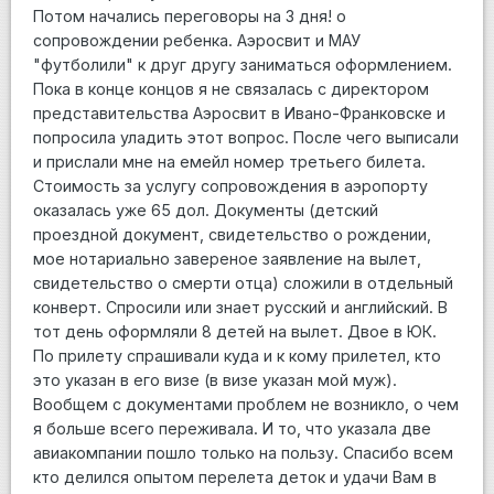
Потом начались переговоры на 3 дня! о
сопровождении ребенка. Аэросвит и МАУ
"футболили" к друг другу заниматься оформлением.
Пока в конце концов я не связалась с директором
представительства Аэросвит в Ивано-Франковске и
попросила уладить этот вопрос. После чего выписали
и прислали мне на емейл номер третьего билета.
Стоимость за услугу сопровождения в аэропорту
оказалась уже 65 дол. Документы (детский
проездной документ, свидетельство о рождении,
мое нотариально завереное заявление на вылет,
свидетельство о смерти отца) сложили в отдельный
конверт. Спросили или знает русский и английский. В
тот день оформляли 8 детей на вылет. Двое в ЮК.
По прилету спрашивали куда и к кому прилетел, кто
это указан в его визе (в визе указан мой муж).
Вообщем с документами проблем не возникло, о чем
я больше всего переживала. И то, что указала две
авиакомпании пошло только на пользу. Спасибо всем
кто делился опытом перелета деток и удачи Вам в