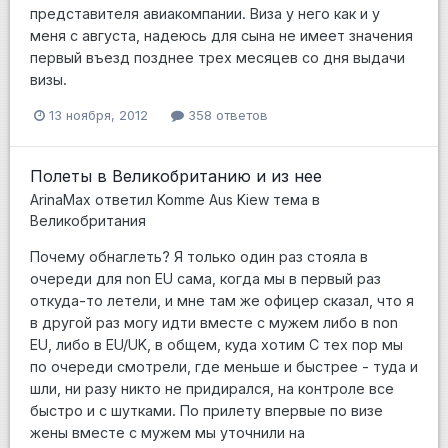
представителя авиакомпании. Виза у него как и у
меня с августа, надеюсь для сына не имеет значения
первый въезд позднее трех месяцев со дня выдачи
визы.
13 ноября, 2012
358 ответов
Полеты в Великобританию и из нее
ArinaMax
ответил
Komme Aus Kiew
тема в
Великобритания
Почему обнаглеть? Я только один раз стояла в
очереди для non EU сама, когда мы в первый раз
откуда-то летели, и мне там же офицер сказал, что я
в другой раз могу идти вместе с мужем либо в non
EU, либо в EU/UK, в общем, куда хотим С тех пор мы
по очереди смотрели, где меньше и быстрее - туда и
шли, ни разу никто не придирался, на контроле все
быстро и с шутками. По прилету впервые по визе
жены вместе с мужем мы уточнили на