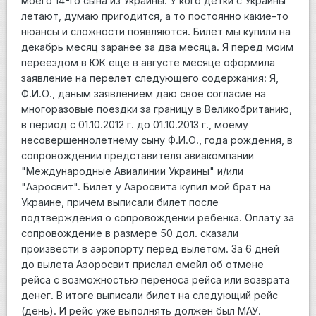
моего 14-го сына из Украины. У кого детки с Украины
летают, думаю пригодится, а то постоянно какие-то
нюансы и сложности появляются. Билет мы купили на
декабрь месяц заранее за два месяца. Я перед моим
переездом в ЮК еще в августе месяце оформила
заявление на перелет следующего содержания: Я,
Ф.И.О., даным заявлением даю свое согласие на
многоразовые поездки за границу в Великобританию,
в период с 01.10.2012 г. до 01.10.2013 г., моему
несовершеннолетнему сыну Ф.И.О., года рождения, в
сопровождении представителя авиакомпании
"Международные Авиалинии Украины" и/или
"Аэросвит". Билет у Аэросвита купил мой брат на
Украине, причем выписали билет после
подтверждения о сопровождении ребенка. Оплату за
сопровождение в размере 50 дол. сказали
произвести в аэропорту перед вылетом. За 6 дней
до вылета Аэоросвит прислал емейл об отмене
рейса с возможностью переноса рейса или возврата
денег. В итоге выписали билет на следующий рейс
(день). И рейс уже выполнять должен был МАУ.