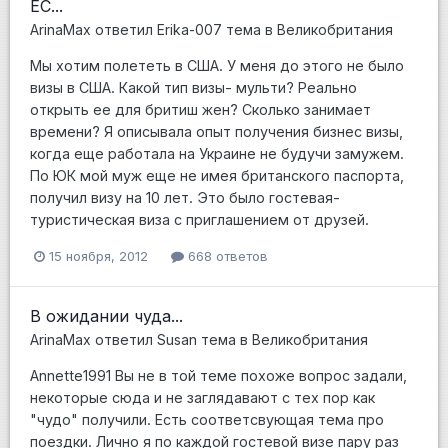
ЕС...
ArinaMax
ответил
Erika-007
тема в
Великобритания
Мы хотим полететь в США. У меня до этого не было
визы в США. Какой тип визы- мульти? Реально
открыть ее для бритиш жен? Сколько занимает
времени? Я описывала опыт получения бизнес визы,
когда еще работала на Украине не будучи замужем.
По ЮК мой муж еще не имея британского паспорта,
получил визу на 10 лет. Это было гостевая-
туристическая виза с приглашением от друзей.
15 ноября, 2012
668 ответов
В ожидании чуда...
ArinaMax
ответил
Susan
тема в
Великобритания
Annette1991 Вы не в той теме похоже вопрос задали,
некоторые сюда и не заглядавают с тех пор как
"чудо" получили. Есть соответсвующая тема про
поездки. Лично я по каждой гостевой визе пару раз