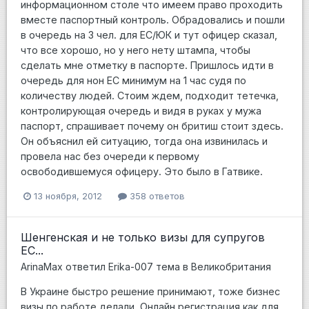
информационном столе что имеем право проходить
вместе паспортный контроль. Обрадовались и пошли
в очередь на 3 чел. для ЕС/ЮК и тут офицер сказал,
что все хорошо, но у него нету штампа, чтобы
сделать мне отметку в паспорте. Пришлось идти в
очередь для нон ЕС минимум на 1 час судя по
количеству людей. Стоим ждем, подходит тетечка,
контролирующая очередь и видя в руках у мужа
паспорт, спрашивает почему он бритиш стоит здесь.
Он объяснил ей ситуацию, тогда она извинилась и
провела нас без очереди к первому
освободившемуся офицеру. Это было в Гатвике.
13 ноября, 2012
358 ответов
Шенгенская и не только визы для супругов
ЕС...
ArinaMax
ответил
Erika-007
тема в
Великобритания
В Украине быстро решение принимают, тоже бизнес
визы по работе делали. Онлайн регистрация как для