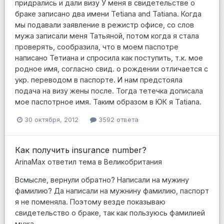
придрались и дали визу У меня в свидетельстве о
браке записано два имени Tetiana and Tatiana. Когда
мы подавали заявление в режистр офисе, со слов
мужа записали меня Татьяной, потом когда я стала
проверять, сообразила, что в моем паспотре
написано Тетиана и спросила как поступить, т.к. мое
родное имя, согласно свид. о рождении отличается с
укр. переводом в паспорте. И нам предстояла
подача на визу жены после. Тогда тетечка дописала
мое паспотрное имя. Таким образом в ЮК я Tatiana.
30 октября, 2012
3592 ответа
Как получить insurance number?
ArinaMax
ответил тема в
Великобритания
Всмысле, вернули обратно? Написали на мужину
фамилию? Да написали на мужнину фамилию, паспорт
я не поменяла. Поэтому везде показываю
свидетельство о браке, так как пользуюсь фамилией
мужа.