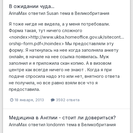
В ожидании чуда...
ArinaMax
ответил
Susan
тема в
Великобритания
Я тоже нигде не видела, а у меня потребовали.
Форма такая, тут ничего сложного
<noindex>http://www.ukba.homeoffice.gov.uk/sitecont...
orship-form.pdf</noindex> Мы предоставляли эту
форму. Я наткнулась на нее когда заполняла анкету
онлайн, в начале на нее ссылка появилась. Муж
заполнил и я приложила скан копию. А в визовом
центре как всегде ничего не знают . Когда я при
подаче спросила надо это или нет, внятного ответа
не получила, но все равно взяли все что я
предоставила.
18 января, 2013
3592 ответа
Медицина в Англии - стоит ли довериться?
ArinaMax
ответил
londonnn
тема в
Великобритания