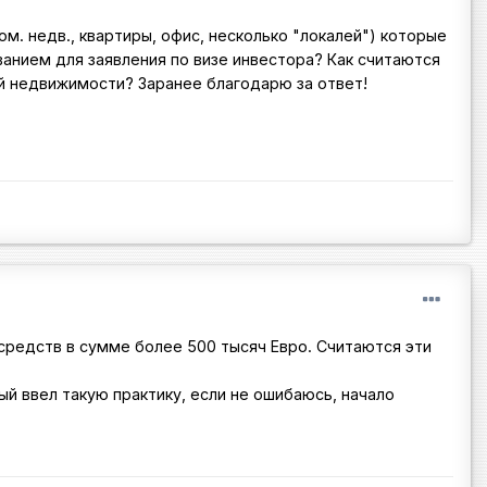
м. недв., квартиры, офис, несколько "локалей") которые
анием для заявления по визе инвестора? Как считаются
кой недвижимости? Заранее благодарю за ответ!
 средств в сумме более 500 тысяч Евро. Считаются эти
й ввел такую практику, если не ошибаюсь, начало