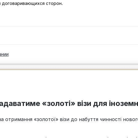
и договаривающихся сторон.
ании
надаватиме «золоті» візи для іноземн
 на отримання «золотої» візи до набуття чинності ново