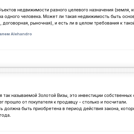
ъектов недвижимости разного целевого назначения (земля, ко
на одного человека. Может ли такая недвижимость быть основ
, договорная, рыночная), и есть ли в целом требования к та
елем Alehandro
я так называемой Золотой Визы, это инвестиции собственных
ег прошло от покупателя к продавцу - столько и посчитали.
ь должна быть приобретена в период действия закона, которы
 года.