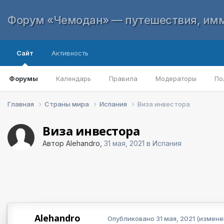
Форум «Чемодан» — путешествия, имм
Сайт
Активность
Форумы
Календарь
Правила
Модераторы
По
Главная
Страны мира
Испания
Виза инвестора
Виза инвестора
Автор
Alehandro
,
31 мая, 2021
в
Испания
Alehandro
Опубликовано
31 мая, 2021
(измене