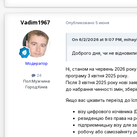
Vadim1967
Опубликовано
5 июня
On 6/2/2026 at 9:07 PM, mihay
Доброго дня, чи не відновили 
Модератор
Ні, станом на червень 2026 року і
24
програму 3 квітня 2025 року.
Пол:
Мужчина
Після 3 квітня 2025 року нові з
Город:
Киев
до набрання чинності змін, збе
Якщо вас цікавить переїзд до Ісп
візу цифрового кочівника (D
резиденцію без права на ро
підприємницьку візу для за
робочу або самозайняту р