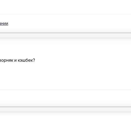
ании
ворняк и кэшбек?