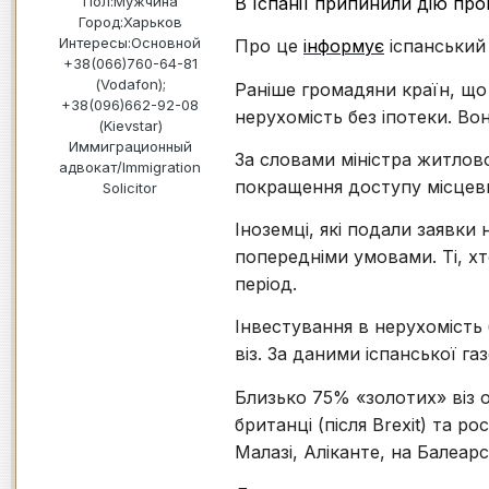
В Іспанії припинили дію про
Пол:
Мужчина
Город:
Харьков
Интересы:
Основной
Про це
інформує
іспанський
+38(066)760-64-81
(Vodafon);
Раніше громадяни країн, що
+38(096)662-92-08
нерухомість без іпотеки. Во
(Kievstar)
Иммиграционный
За словами міністра житлово
адвокат/Immigration
покращення доступу місцеви
Solicitor
Іноземці, які подали заявки
попередніми умовами. Ті, х
період.
Інвестування в нерухомість
віз. За даними іспанської га
Близько 75% «золотих» віз 
британці (після Brexit) та р
Малазі, Аліканте, на Балеарс