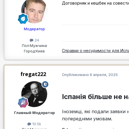
Договорняк и кешбек на совест
Модератор
24
Пол:
Мужчина
Справки о несудимости для Исп
Город:
Киев
fregat222
Опубликовано
6 апреля, 2025
Іспанія більше не 
Іноземці, які подали заявки
Главный Модератор
попередніми умовам.
10.5k