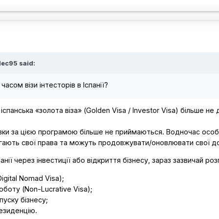
lec95 said:
часом візи інтесторів в Іспанії?
спанська «золота віза» (Golden Visa / Investor Visa) більше не 
аявки за цією програмою більше не приймаються. Водночас осо
рігають свої права та можуть продовжувати/оновлювати свої д
анії через інвестиції або відкриття бізнесу, зараз зазвичай роз
igital Nomad Visa);
боту (Non-Lucrative Visa);
пуску бізнесу;
езиденцію.