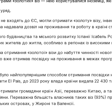
грами «золотих» віз — нею користувалися іноземці, які 
 уряд.
 не входять до ЄС, могли отримати «золоту» візу, ін
на надавала дозвіл на проживання та роботу в країні с
го будівництва та міського розвитку Іспанії Ісабель Р
х жителів до житла, особливо в регіонах із високими 
 на отримання «золотої» візи до набуття чинності ново
то вже отримав посвідку на проживання в межах прогр
 було найпопулярнішим способом отримання посвідки н
зети El Pais, до 2023 року влада країни видала 22 430 т
отримали громадяни країн Азії, переважно Китаю, а та
осіяни. Переважна більшість власників таких віз (93%) 
ьких островах, у Жироні та Валенсії.