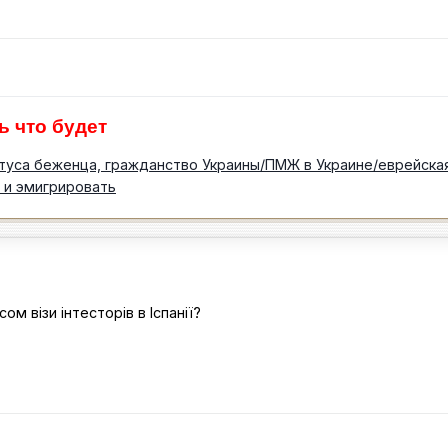
ь что будет
туса беженца, гражданство Украины/ПМЖ в Украине/еврейская
 и эмигрировать
ом візи інтесторів в Іспанії?