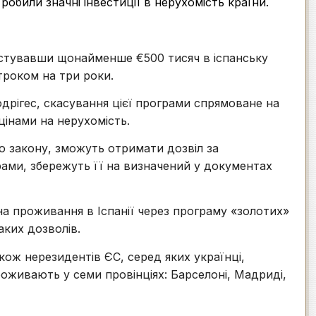
робили значні інвестиції в нерухомість країни.
вестувавши щонайменше €500 тисяч в іспанську
троком на три роки.
одрігес, скасування цієї програми спрямоване на
цінами на нерухомість.
го закону, зможуть отримати дозвіл за
ами, збережуть її на визначений у документах
а проживання в Іспанії через програму «золотих»
аких дозволів.
кож нерезидентів ЄС, серед яких українці,
проживають у семи провінціях: Барселоні, Мадриді,