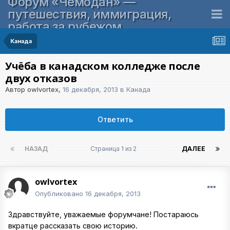
Форум «Чемодан» —
путешествия, иммиграция,
работа за рубежом
Канада
Учёба в канадском колледже после
двух отказов
Автор
owlvortex
,
16 декабря, 2013
в
Канада
Ответить
НАЗАД
Страница 1 из 2
ДАЛЕЕ
owlvortex
Опубликовано
16 декабря, 2013
Здравствуйте, уважаемые форумчане! Постараюсь
вкратце рассказать свою историю.