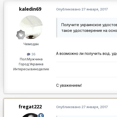
kaledin69
Опубликовано
27 января, 2017
Получите украинское удостов
такое удостоверение на осно
Чемодан
А возможно ли получить вод. уд
36
Пол:
Мужчина
Город:
Украина
Интересы:
виноделие
С уважением!
fregat222
Опубликовано
27 января, 2017