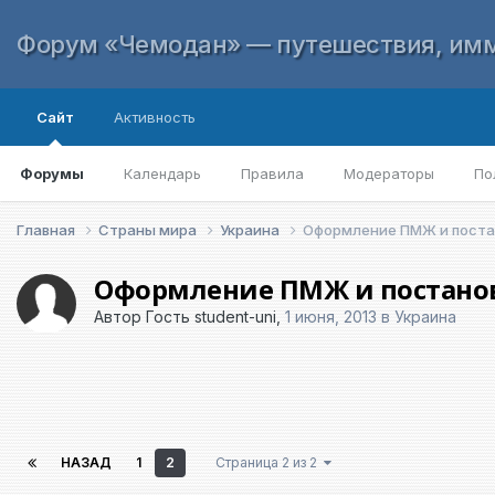
Форум «Чемодан» — путешествия, имм
Сайт
Активность
Форумы
Календарь
Правила
Модераторы
По
Главная
Страны мира
Украина
Оформление ПМЖ и постан
Оформление ПМЖ и постановк
Автор Гость student-uni,
1 июня, 2013
в
Украина
НАЗАД
1
2
Страница 2 из 2