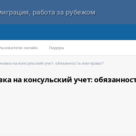
играция, работа за рубежом
льзователи онлайн
Лидеры
овка на консульский учет: обязанность или право?
а на консульский учет: обязанност