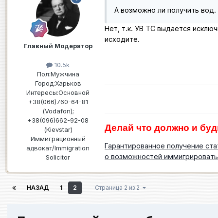
А возможно ли получить вод.
Нет, т.к. УВ ТС выдается исклю
исходите.
Главный Модератор
10.5k
Пол:
Мужчина
Город:
Харьков
Интересы:
Основной
+38(066)760-64-81
(Vodafon);
+38(096)662-92-08
Делай что должно и буд
(Kievstar)
Иммиграционный
Гарантированное получение ста
адвокат/Immigration
о возможностей иммигрировать
Solicitor
НАЗАД
1
2
Страница 2 из 2