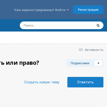
Регистрация
Уже зарегистрированы? Войти
Активность
ь или право?
Подписчики
4
Создать новую тему
Ответить