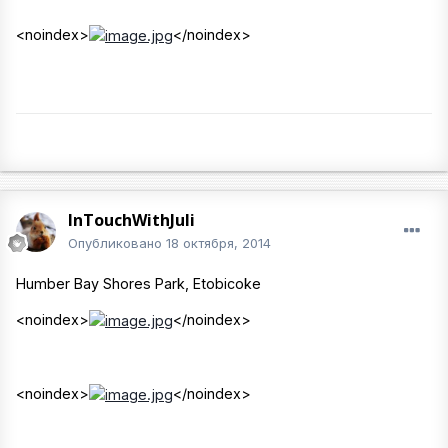
<noindex>
</noindex>
InTouchWithJuli
Опубликовано
18 октября, 2014
Humber Bay Shores Park, Etobicoke
<noindex>
</noindex>
<noindex>
</noindex>