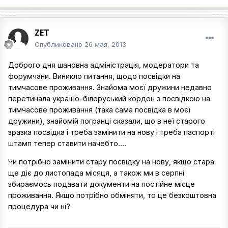
ZET
Опубликовано
26 мая, 2013
Доброго дня шановна адміністрація, модератори та
форумчани. Виникло питання, щодо посвідки на
тимчасове проживання. Знайома моєї дружини недавно
перетинала україно-білоруський кордон з посвідкою на
тимчасове проживання (така сама посвідка в моєї
дружини), знайомій погранці сказали, що в неї старого
зразка посвідка і треба замінити на нову і треба паспорті
штамп тепер ставити начебто....
Чи потрібно замінити стару посвідку на нову, якщо стара
ще діє до листопада місяця, а також ми в серпні
збираємось подавати документи на постійне місце
проживання. Якщо потрібно обміняти, то це безкоштовна
процедура чи ні?