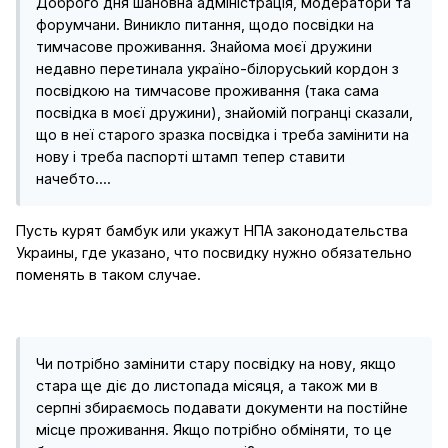
Доброго дня шановна адміністрація, модератори та
форумчани. Виникло питання, щодо посвідки на
тимчасове проживання. Знайома моєї дружини
недавно перетинала україно-білоруський кордон з
посвідкою на тимчасове проживання (така сама
посвідка в моєї дружини), знайомій погранці сказали,
що в неї старого зразка посвідка і треба замінити на
нову і треба паспорті штамп тепер ставити
начебто....
Пусть курят бамбук или укажут НПА законодательства
Украины, где указано, что посвидку нужно обязательно
поменять в таком случае.
Чи потрібно замінити стару посвідку на нову, якщо
стара ще діє до листопада місяця, а також ми в
серпні збираємось подавати документи на постійне
місце проживання. Якщо потрібно обміняти, то це