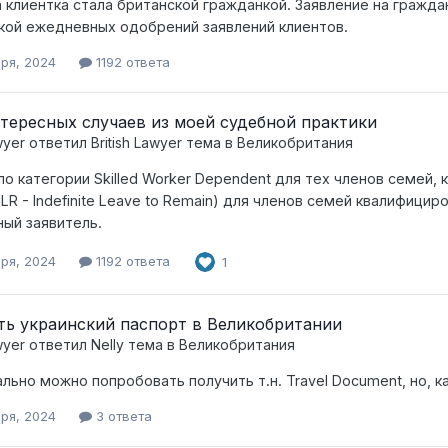
 клиентка стала британской гражданкой. Заявление на гражд
кой ежедневных одобрений заявлений клиентов.
бря, 2024
1192 ответа
тересных случаев из моей судебной практики
wyer
ответил
British Lawyer
тема в
Великобритания
по категории Skilled Worker Dependent для тех членов семей,
ILR - Indefinite Leave to Remain) для членов семей квалифици
ный заявитель.
бря, 2024
1192 ответа
1
ь украинский паспорт в Великобритании
wyer
ответил
Nelly
тема в
Великобритания
льно можно попробовать получить т.н. Travel Document, но, к
бря, 2024
3 ответа