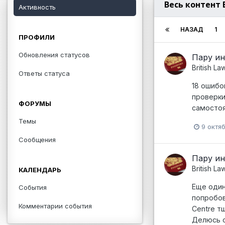
Весь контент B
Активность
НАЗАД
1
ПРОФИЛИ
Обновления статусов
Пару ин
British La
Ответы статуса
18 ошибо
проверки
ФОРУМЫ
самостоя
Темы
9 октя
Сообщения
Пару ин
British La
КАЛЕНДАРЬ
Еще один
События
попробов
Комментарии события
Centre т
Делюсь с