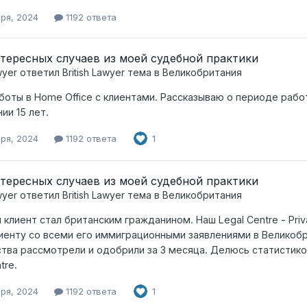
бря, 2024
1192 ответа
тересных случаев из моей судебной практики
wyer
ответил
British Lawyer
тема в
Великобритания
аботы в Home Office c клиентами. Рассказываю о периоде рабо
ии 15 лет.
бря, 2024
1192 ответа
1
тересных случаев из моей судебной практики
wyer
ответил
British Lawyer
тема в
Великобритания
 клиент стал британским гражданином. Наш Legal Centre - Priv
иенту со всеми его иммиграционными заявлениями в Великобр
тва рассмотрели и одобрили за 3 месяца. Делюсь статистик
tre.
бря, 2024
1192 ответа
1