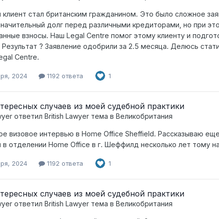
 клиент стал британским гражданином. Это было сложное заяв
значительный долг перед различными кредиторами, но при эт
анные взносы. Наш Legal Centre помог этому клиенту и подгот
 Результат ? Заявление одобрили за 2.5 месяца. Делюсь ста
gal Centre.
бря, 2024
1192 ответа
1
тересных случаев из моей судебной практики
wyer
ответил
British Lawyer
тема в
Великобритания
е визовое интервью в Home Office Sheffield. Рассказываю ещ
 в отделении Home Office в г. Шеффилд несколько лет тому н
бря, 2024
1192 ответа
1
тересных случаев из моей судебной практики
wyer
ответил
British Lawyer
тема в
Великобритания