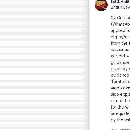
Важные 
British La
02 Octobe
(WhatsApp
applied f
https://a
from the 
has issue
agreed wi
guidance 
given by 
evidence 
Territori
video evi
also expl
or not the
for the w
adequatel
by the wit