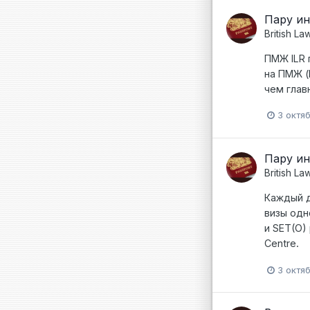
Пару ин
British La
ПМЖ ILR 
на ПМЖ (
чем глав
3 октя
Пару ин
British La
Каждый д
визы одно
и SET(O)
Centre.
3 октя