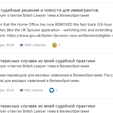
судебные решения и новости для иммигрантов
wyer
ответил
British Lawyer
тема в
Великобритания
ems that the Home Office has now REMOVED the fast track (24-hour 
tes (like the UK Spouse application - switching into and extending (
ere: https://www.gov.uk/faster-decision-visa-settlement/eligible
бря, 2024
1499 ответов
1
тересных случаев из моей судебной практики
wyer
ответил
British Lawyer
тема в
Великобритания
нии переводов для визовых заявления в Великобритании. Расс
в для визовых заявлений в Великобритании.
бря, 2024
1192 ответа
1
тересных случаев из моей судебной практики
wyer
ответил
British Lawyer
тема в
Великобритания