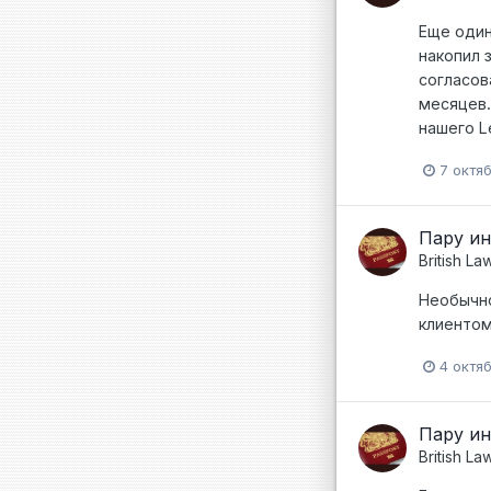
Еще один
накопил 
согласов
месяцев.
нашего Le
7 октя
Пару ин
British La
Необычно
клиентом
4 октя
Пару ин
British La