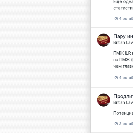
Еще одна
статисти
4 октя
Пару ин
British La
ПМЖ ILR 
на ПМЖ (
чем глав
4 октя
Продлит
British La
Потенциа
3 октя