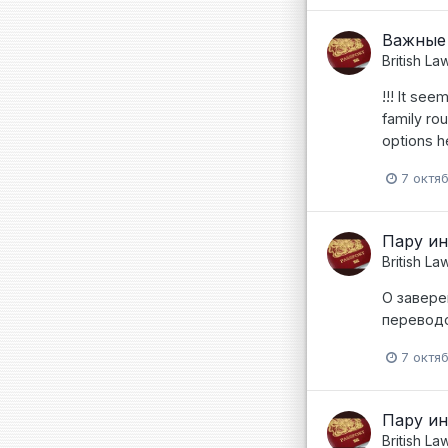
Важные 
British La
!!! It se
family rou
options h
7 октя
Пару ин
British La
О завере
переводо
7 октя
Пару ин
British La