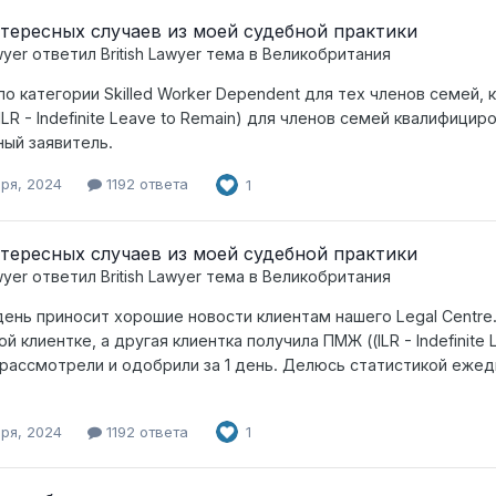
тересных случаев из моей судебной практики
wyer
ответил
British Lawyer
тема в
Великобритания
по категории Skilled Worker Dependent для тех членов семей,
ILR - Indefinite Leave to Remain) для членов семей квалифици
ный заявитель.
бря, 2024
1192 ответа
1
тересных случаев из моей судебной практики
wyer
ответил
British Lawyer
тема в
Великобритания
ень приносит хорошие новости клиентам нашего Legal Centre
й клиентке, а другая клиентка получила ПМЖ ((ILR - Indefinite
 рассмотрели и одобрили за 1 день. Делюсь статистикой еже
бря, 2024
1192 ответа
1