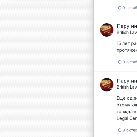
9 октя
Пару ин
British La
15 лет р
протяжен
8 октя
Пару ин
British La
Еще один
этому кл
гражданс
Legal Cen
8 октя