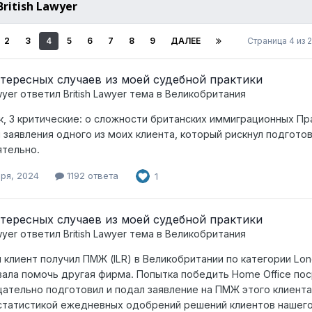
ritish Lawyer
2
3
4
5
6
7
8
9
ДАЛЕЕ
Страница 4 из
тересных случаев из моей судебной практики
wyer
ответил
British Lawyer
тема в
Великобритания
к, 3 критические: о сложности британских иммиграционных П
 заявления одного из моих клиента, который рискнул подгото
тельно.
бря, 2024
1192 ответа
1
тересных случаев из моей судебной практики
wyer
ответил
British Lawyer
тема в
Великобритания
 клиент получил ПМЖ (ILR) в Великобритании по категории Lo
ала помочь другая фирма. Попытка победить Home Office поср
щательно подготовил и подал заявление на ПМЖ этого клиента.
татистикой ежедневных одобрений решений клиентов нашего 