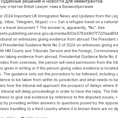
судебные решения и новости для иммигрантов
wyer
ответил
British Lawyer
тема в
Великобритания
r 2024 Important UK Immigration News and Updates from the Leg
, Viber, Telegram, Skype) >>> Can a refugee travel on a national
or a travel document ? The answer is, apparently, “No”. See
ssets.publishing.service.gov.uk/media/602e3783d3bf7f7221aad81
tribunal on witnesses giving evidence from abroad The President o
d Presidential Guidance Note No 2 of 2024 on witnesses giving e
th HM Courts and Tribunals Service and the Foreign, Commonweal
on taking evidence from abroad, Presidential Guidance Note No 4 o
video from overseas, the person will need permission from the tri
is given in writing or if the person giving video evidence is loca
es. The guidance sets out the procedure to be followed, including 
dence to be taken from within its jurisdiction and what needs to 
ains how the tribunal will approach the prospect of delays wher
 tribunal will delay proceedings in order to have the reply. The fol
itness to give oral evidence by reference to the disputed issues;
y by providing written answers to questions posed by the opposi
ness travelling to a third country where it is known there are no di