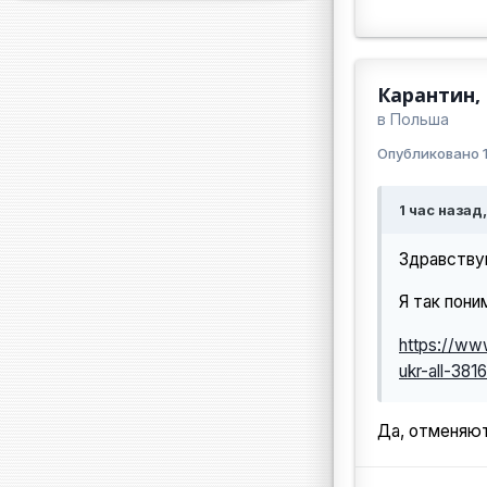
Карантин,
в
Польша
Опубликовано
1 час назад,
Здравству
Я так пони
https://ww
ukr-all-381
Да, отменяют