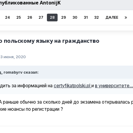
публикованные AntonijK
24
25
26
27
28
29
30
31
32
ДАЛЕЕ
о польскому языку на гражданство
13 июня, 2020
д, romabyrv сказал:
едить за информацией на
certyfikatpolski.pl
и
в университете...
 А раньше обычно за сколько дней до экзамена открывалась 
акие нюансы по регистрации ?