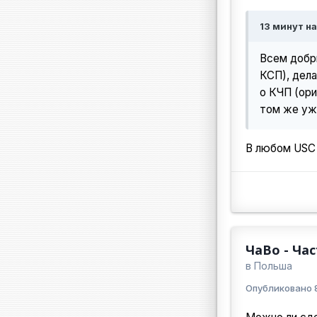
13 минут на
Всем добры
КСП), дела
о КЧП (ори
том же ужо
В любом USC 
ЧаВо - Ча
в
Польша
Опубликовано