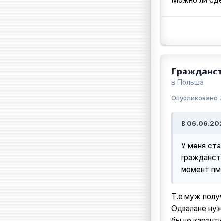
Можно ли сде
Гражданст
в
Польша
Опубликовано
В 06.06.202
У меня ста
гражданств
момент пм
Т.е муж получ
Одвалане нуж
бы не каранти