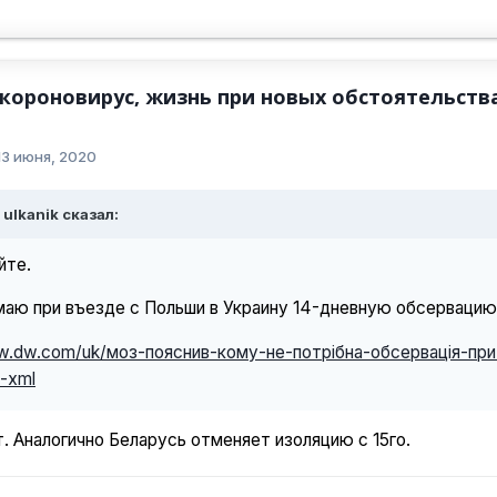
 короновирус, жизнь при новых обстоятельств
13 июня, 2020
 ulkanik сказал:
йте.
маю при въезде с Польши в Украину 14-дневную обсервацию
w.dw.com/uk/моз-пояснив-кому-не-потрібна-обсервація-при-
6-xml
. Аналогично Беларусь отменяет изоляцию с 15го.