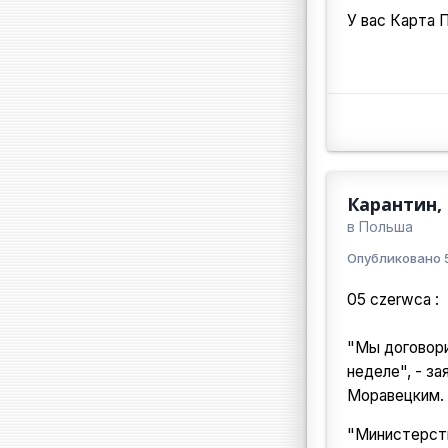
У вас Карта 
Карантин,
в
Польша
Опубликовано
05 czerwca
:
"Мы договори
неделе", - з
Моравецким.
"Министерств