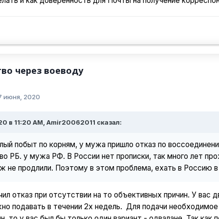
лать и как доверенность для Почты на получение корреспо
во через воеводу
7 июня, 2020
0 в 11:20 AM, Amir20062011 сказал:
лый побыт по корням, у мужа пришло отказ по воссоединени
о РБ. у мужа РФ. В России нет прописки, так много лет пр
ж не продлили. Поэтому в этом проблема, ехать в Россию в
ил отказ при отсутствии на то объективных причин. У вас дв
но подавать в течении 2х недель. Для подачи необходимое у
н, то у вас был бы только один вариант - одвалане. Так как