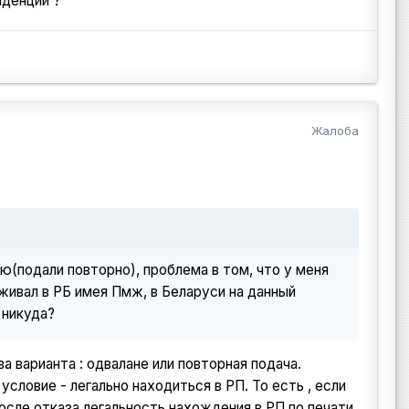
нденции ?
Жалоба
ю(подали повторно), проблема в том, что у меня
оживал в РБ имея Пмж, в Беларуси на данный
 никуда?
а варианта : одвалане или повторная подача.
словие - легально находиться в РП. То есть , если
 после отказа легальность нахождения в РП по печати