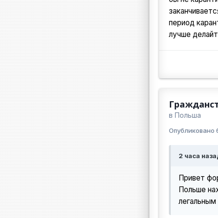
заканчиваетс
период каран
лучше делайт
Гражданст
в
Польша
Опубликовано
2 часа наза
Привет фо
Польше нах
легальным