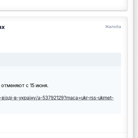
ах
Жалоба
 отменяют с 15 июня.
вїзді-в-україну/a-53792129?maca=ukr-rss-ukrnet-