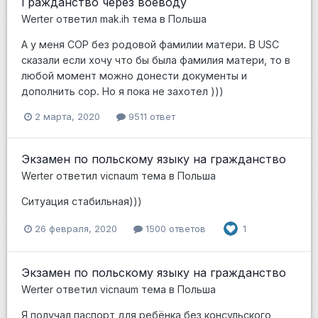
Гражданство через воеводу
Werter
ответил
mak.ih
тема в
Польша
А у меня СОР без родовой фамилии матери. В USC
сказали если хочу что бы была фамилия матери, то в
любой момент можно донести документы и
дополнить сор. Но я пока не захотел )))
2 марта, 2020
9511 ответ
Экзамен по польскому языку на гражданство
Werter
ответил
vicnaum
тема в
Польша
Ситуация стабильная)))
26 февраля, 2020
1500 ответов
1
Экзамен по польскому языку на гражданство
Werter
ответил
vicnaum
тема в
Польша
Я получал паспорт для ребёнка без консульского