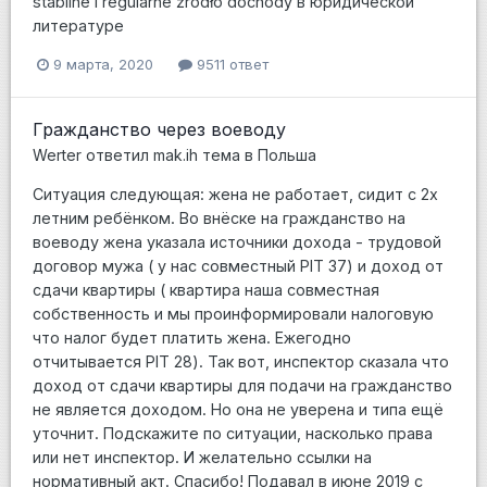
stabilne i regularne źródło dochody в юридической
литературе
9 марта, 2020
9511 ответ
Гражданство через воеводу
Werter
ответил
mak.ih
тема в
Польша
Ситуация следующая: жена не работает, сидит с 2х
летним ребёнком. Во внёске на гражданство на
воеводу жена указала источники дохода - трудовой
договор мужа ( у нас совместный PIT 37) и доход от
сдачи квартиры ( квартира наша совместная
собственность и мы проинформировали налоговую
что налог будет платить жена. Ежегодно
отчитывается PIT 28). Так вот, инспектор сказала что
доход от сдачи квартиры для подачи на гражданство
не является доходом. Но она не уверена и типа ещё
уточнит. Подскажите по ситуации, насколько права
или нет инспектор. И желательно ссылки на
нормативный акт. Спасибо! Подавал в июне 2019 с