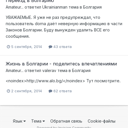
Переезд в Болгарию
Amateur...
ответил
Ukrainianman
тема в
Болгария
УВАЖАЕМЫЕ. Я уже не раз предупреждал, что
пользователь doma даёт неверную информацию в части
Законов Болгарии. Буду вынужден удалить ВСЕ его
сообщения.
5 сентября, 2014
43 ответа
Жизнь в Болгарии - поделитесь впечатлениями
Amateur...
ответил
valerav
тема в
Болгария
<noindex>http://www.alo.bg/</noindex> Тут посмотрите.
2 сентября, 2014
62 ответа
Язык
Тема
Обратная связь
Cookie-файлы
Powered by Invision Community