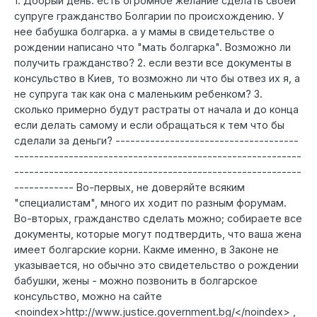
1. Добрый день. есть огромное желание сделать своей
супруге гражданство Болгарии по происхождению. У
нее бабушка болгарка. а у мамы в свидетельстве о
рождении написано что "мать болгарка". Возможно ли
получить гражданство? 2. если везти все документы в
консульство в Киев, то возможно ли что бы отвез их я, а
не супруга так как она с маленьким ребенком? 3.
сколько примерно будут растраты от начала и до конца
если делать самому и если обращаться к тем что бы
сделали за деньги? -------------------------------------
----------------------------------------------------------
----------------------------------------------------------
------------ Во-первых, не доверяйте всяким
"специалистам", много их ходит по разным форумам.
Во-вторых, гражданство сделать можно; собираете все
документы, которые могут подтвердить, что ваша жена
имеет болгарские корни. Какме именно, в Законе не
указывается, но обычно это свидетельство о рождении
бабушки, жены - можно позвонить в болгарское
консульство, можно на сайте
<noindex>http://www.justice.government.bg/</noindex> ,