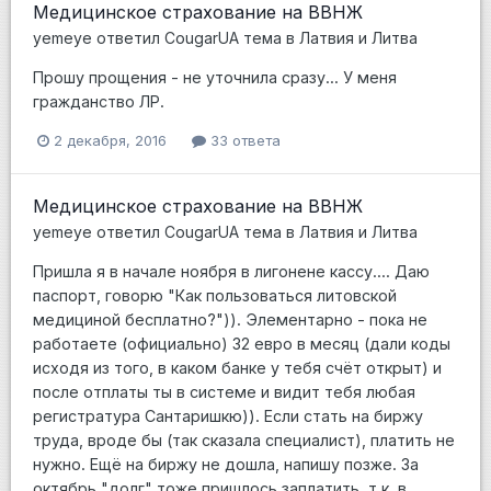
Медицинское страхование на ВВНЖ
yemeye
ответил
CougarUA
тема в
Латвия и Литва
Прошу прощения - не уточнила сразу... У меня
гражданство ЛР.
2 декабря, 2016
33 ответа
Медицинское страхование на ВВНЖ
yemeye
ответил
CougarUA
тема в
Латвия и Литва
Пришла я в начале ноября в лигонене кассу.... Даю
паспорт, говорю "Как пользоваться литовской
медициной бесплатно?")). Элементарно - пока не
работаете (официально) 32 евро в месяц (дали коды
исходя из того, в каком банке у тебя счёт открыт) и
после отплаты ты в системе и видит тебя любая
регистратура Сантаришкю)). Если стать на биржу
труда, вроде бы (так сказала специалист), платить не
нужно. Ещё на биржу не дошла, напишу позже. За
октябрь "долг" тоже пришлось заплатить, т.к. в