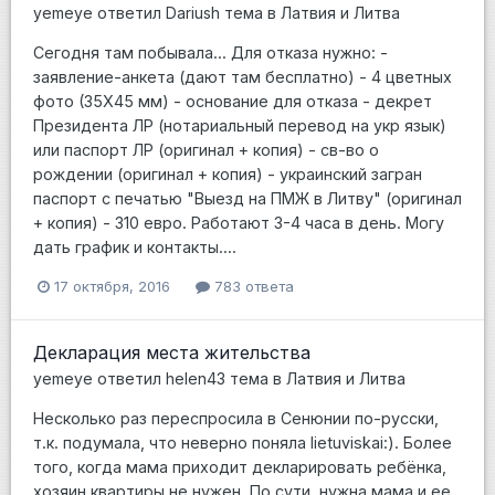
yemeye
ответил
Dariush
тема в
Латвия и Литва
Сегодня там побывала... Для отказа нужно: -
заявление-анкета (дают там бесплатно) - 4 цветных
фото (35Х45 мм) - основание для отказа - декрет
Президента ЛР (нотариальный перевод на укр язык)
или паспорт ЛР (оригинал + копия) - св-во о
рождении (оригинал + копия) - украинский загран
паспорт с печатью "Выезд на ПМЖ в Литву" (оригинал
+ копия) - 310 евро. Работают 3-4 часа в день. Могу
дать график и контакты....
17 октября, 2016
783 ответа
Декларация места жительства
yemeye
ответил
helen43
тема в
Латвия и Литва
Несколько раз переспросила в Сенюнии по-русски,
т.к. подумала, что неверно поняла lietuviskai:). Более
того, когда мама приходит декларировать ребёнка,
хозяин квартиры не нужен. По сути, нужна мама и ее