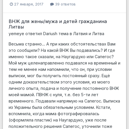
27 января, 2017
39 ответов
ВНЖ для жены/мужа и детей гражданина
Литвы
yemeye
ответил
Dariush
тема в
Латвия и Литва
Весьма странно... А при каких обстоятельствах Вам
это сообщили? На какой ВНЖ Вы подавались? И где
именно такое сказали, на Наугардуко или Сапегос?
Мой муж целенаправленно подавался на временный и
тем не менее нам напомнили, что он, при условии
выписки, мог бы получить постоянный сразу. Ещё
одним доказательством этого условия, из моего
личного опыта, подача и получение постоянного ВНЖ
моей мамой. ПВНЖ с нуля, т.е. без 5-ти лет
временного. Подавали напрямую на Сапегос. Выписка
из Украины была обязательным условием. Кстати,
вспомнила, когда мама фотографировалась
(оформляла пластик) на Наугардуко, уже после
положительного решения Сапегос, уточнили тоже