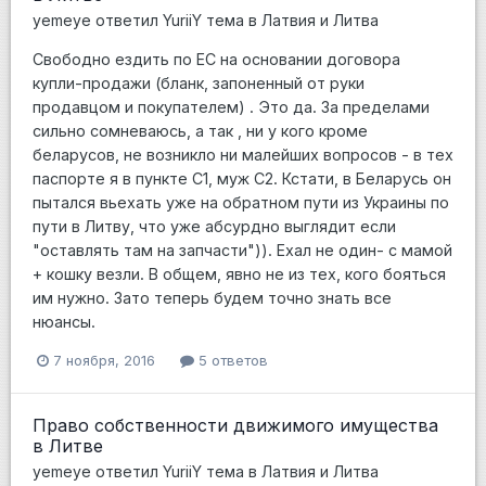
yemeye
ответил
YuriiY
тема в
Латвия и Литва
Свободно ездить по ЕС на основании договора
купли-продажи (бланк, запоненный от руки
продавцом и покупателем) . Это да. За пределами
сильно сомневаюсь, а так , ни у кого кроме
беларусов, не возникло ни малейших вопросов - в тех
паспорте я в пункте С1, муж С2. Кстати, в Беларусь он
пытался вьехать уже на обратном пути из Украины по
пути в Литву, что уже абсурдно выглядит если
"оставлять там на запчасти")). Ехал не один- с мамой
+ кошку везли. В общем, явно не из тех, кого бояться
им нужно. Зато теперь будем точно знать все
нюансы.
7 ноября, 2016
5 ответов
Право собственности движимого имущества
в Литве
yemeye
ответил
YuriiY
тема в
Латвия и Литва