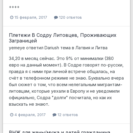
++++
15 февраля, 2017
120 ответов
Плетежи В Содру Литовцев, Проживающих
Заграницей
yemeye
ответил
Dariush
тема в
Латвия и Литва
34,20 в месяц сейчас. Это 9% от минималки (380
евро на данный момент). В Содре говорят по-русски,
правда я с ними при личной встрече общалась, на
счёт в телефонном режиме не знаю. Буквально вчера
был сюжет о том, что всем нелегальным мигрантам-
литовцам, которые уехали в Европу и не уведомили
официально, Содра "долги" посчитала, но как их
взыскать не знают.
4 февраля, 2017
12 ответов
ВНЖ для жены/мужа и детей гражданина