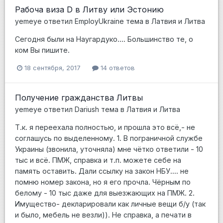
Рабоча виза D в Литву или Эстонию
yemeye
ответил
EmployUkraine
тема в
Латвия и Литва
Сегодня были на Наугардуко.... Большинство те, о
ком Вы пишите.
18 сентября, 2017
14 ответов
Получение гражданства Литвы
yemeye
ответил
Dariush
тема в
Латвия и Литва
Т.к. я переехала полностью, и прошла это всё,- не
соглашусь по выделенному. 1. В пограничной службе
Украины (звонила, уточняла) мне чётко ответили - 10
тыс и всё. ПМЖ, справка и т.п. можете себе на
память оставить. Дали ссылку на закон НБУ.... не
помню номер закона, но я его прочла. Чёрным по
белому - 10 тыс даже для выезжающих на ПМЖ. 2.
Имущество- декларировали как личные вещи б/у (так
и было, мебель не везли)). Не справка, а печати в