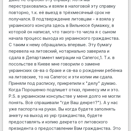
перестраховались и взяли в налоговой эту справку
повторно, т.к. её выезд в трёхмесячный срок не
получался. В подтверждение литовцам - я взяла у
украинского консула здесь в Вильнюсе бумажку, в
которой он написал, что такого-то числа я с сыном
начала процесс выхода из украинского гражданства.
С таким к нему обращались впервые. Эту бумагу
перевела на литовский, нотариально заверила и
сдала в Департамент миграции на Сапегос,1. Т.к. в
посольстве в Киеве мне говорили о замене
украинских св-ва о браке и св-ва о рождении ребёнка
на литовские, то на Сапегос и эти копии им сдала.
Приняли под расписку, прикрепили к "делу" думаю.
Когда Порошенко подпишет отказ, принесу им и это.
P.S. в украинском консульстве у меня долго не могли
понять. Всё спрашивали "где Ваш декрет?"). А у нас
уже паспорта на руках. Вы когда будете заполнять
анкету на выход из укр гражданства, будете
предоставлять и копию декрета от литовского
президента о предоставлении Вам гражданства. Это