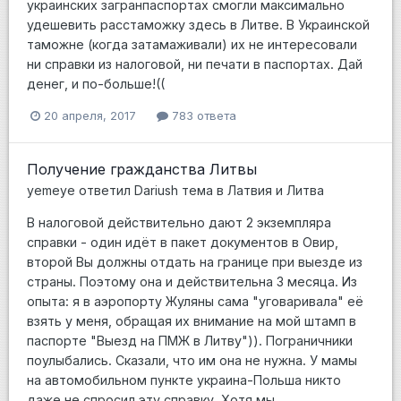
украинских загранпаспортах смогли максимально
удешевить расстаможку здесь в Литве. В Украинской
таможне (когда затамаживали) их не интересовали
ни справки из налоговой, ни печати в паспортах. Дай
денег, и по-больше!((
20 апреля, 2017
783 ответа
Получение гражданства Литвы
yemeye
ответил
Dariush
тема в
Латвия и Литва
В налоговой действительно дают 2 экземпляра
справки - один идёт в пакет документов в Овир,
второй Вы должны отдать на границе при выезде из
страны. Поэтому она и действительна 3 месяца. Из
опыта: я в аэропорту Жуляны сама "уговаривала" её
взять у меня, обращая их внимание на мой штамп в
паспорте "Выезд на ПМЖ в Литву")). Пограничники
поулыбались. Сказали, что им она не нужна. У мамы
на автомобильном пункте украина-Польша никто
даже не спросил эту справку. Хотя мы