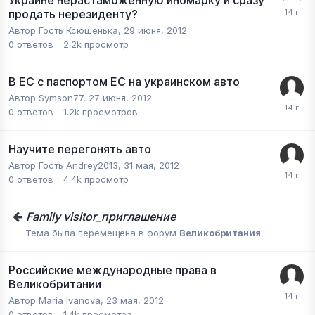
Украине нерастаможенную иномарку и сразу
продать нерезиденту?
Автор Гость Ксюшенька,
29 июня, 2012
0
ответов
2.2k
просмотр
В ЕС с паспортом ЕС на украинском авто
Автор
Symson77
,
27 июня, 2012
0
ответов
1.2k
просмотров
Научите перегонять авто
Автор Гость Andrey2013,
31 мая, 2012
0
ответов
4.4k
просмотр
Family visitor_приглашение
Тема была перемещена в форум
Великобритания
Российские международные права в
Великобритании
Автор
Maria Ivanova
,
23 мая, 2012
0
ответов
1.4k
просмотра