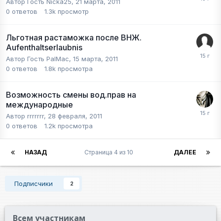
Автор Гость Nicka25,
21 марта, 2011
0
ответов
1.3k
просмотр
Льготная растаможка после ВНЖ.
Aufenthaltserlaubnis
Автор Гость PalMac,
15 марта, 2011
0
ответов
1.8k
просмотра
Возможность смены вод.прав на
международные
Автор
rrrrrrr
,
28 февраля, 2011
0
ответов
1.2k
просмотра
НАЗАД
Страница 4 из 10
ДАЛЕЕ
Подписчики
2
Всем участникам