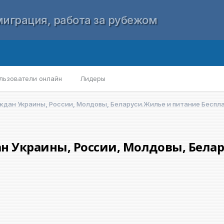
играция, работа за рубежом
льзователи онлайн
Лидеры
аждан Украины, России, Молдовы, Беларуси.Жилье и питание Беспл
ан Украины, России, Молдовы, Бела