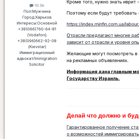
Кроме того, нужно знать иврит 
10.5k
Пол:
Мужчина
Поэтому если будут требовать -
Город:
Харьков
Интересы:
Основной
https://index.minfin.com.ua/labour/
+38(066)760-64-81
(Vodafon);
О
трасли предлагают многие раб
+38(096)662-92-08
зависит от отрасли и уровня оп
(Kievstar)
Иммиграционный
Желающие могут посмотреть в и
адвокат/Immigration
на рекламных объявлениях.
Solicitor
Информация дана главным мод
Государству Израиль.
Делай что должно и буд
Гарантированное получение ста
о возможностей иммигрировать