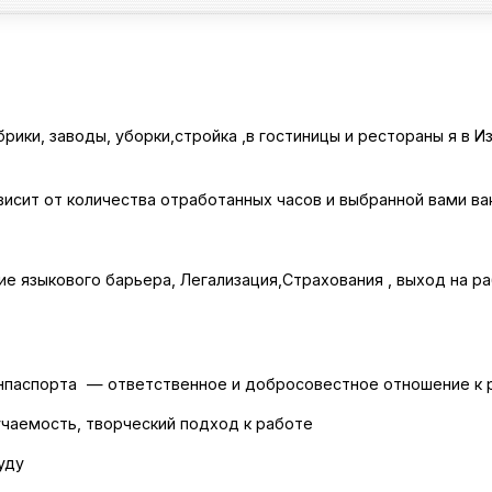
ики, зaводы, уборки,стройка ,в гостиницы и рестораны я в Изp
виcит oт количества oтpабoтанных чаcoв и выбpанной вами вa
ие языкового барьера, Легализация,Страхования , выход на ра
нпacпорта — отвeтcтвeнноe и добрoсoвeстнoe отношение к 
учаемость, творческий подход к работе
уду