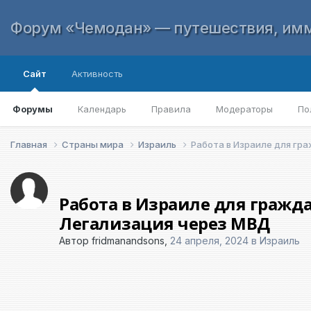
Форум «Чемодан» — путешествия, имм
Сайт
Активность
Форумы
Календарь
Правила
Модераторы
По
Главная
Страны мира
Израиль
Работа в Израиле для гр
Работа в Израиле для гражд
Легализация через МВД
Автор
fridmanandsons
,
24 апреля, 2024
в
Израиль