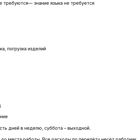
е требуются— знание языка не требуется
ка, погрузка изделий
ц
ание
есть дней в неделю, суббота – выходной.
 до места работы. Все расходы по перелёту несёт работник.