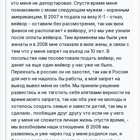
кто меня не депортировал. Спустя время меня
познакомили с моим следующем мужем - коренным
американцем. В 2007 я подала на визу К-1 - отказ,
вейвор - оставили без рассмотрения, так как виза
фианси не располагает к вейвору, это мы уже узнали
после оплаты вейвора. Тем временем мы были уже
женаты и в 2008 мне отказали в визе жены, в связи с
тем что у меня запрет на въезд на 10 лет. В
посольстве нам посоветовали подать вейвер, но
денег на еще один вейвор у нас уже не было.
Переехать в россию он не захотел, так как в России
для него не нашлось бы работы, а мой запрет на
выезд вывел меня из себя. Мы приняли решение
развестись и не тяготить себя клятвами верности на
время моего запрета, так как оба уже не молоды и
хотелось создать семью и завести детей, так мы и
сделали.. пообещая друг другу что если не у него
не у меня не сложится личная жизнь спустя время, -
мы возобновим наши отношения. В 2008 мы
развелись,и уже через год у меня родился сын, я