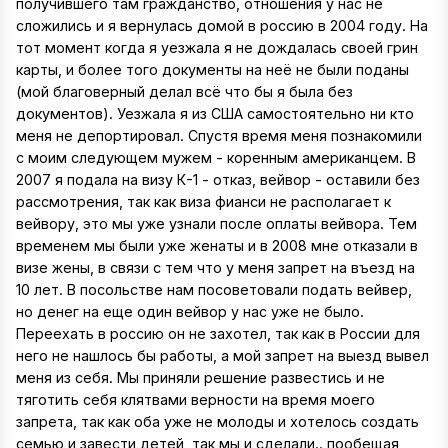
получившего там гражданство, отношения у нас не
сложились и я вернулась домой в россию в 2004 году. На
тот момент когда я уезжала я не дождалась своей грин
карты, и более того документы на неё не были поданы
(мой благоверный делал всё что бы я была без
документов). Уезжала я из США самостоятельно ни кто
меня не депортировал. Спустя время меня познакомили
с моим следующем мужем - коренным американцем. В
2007 я подала на визу К-1 - отказ, вейвор - оставили без
рассмотрения, так как виза фианси не располагает к
вейвору, это мы уже узнали после оплаты вейвора. Тем
временем мы были уже женаты и в 2008 мне отказали в
визе жены, в связи с тем что у меня запрет на въезд на
10 лет. В посольстве нам посоветовали подать вейвер,
но денег на еще один вейвор у нас уже не было.
Переехать в россию он не захотел, так как в России для
него не нашлось бы работы, а мой запрет на выезд вывел
меня из себя. Мы приняли решение развестись и не
тяготить себя клятвами верности на время моего
запрета, так как оба уже не молоды и хотелось создать
семью и завести детей, так мы и сделали.. пообещая