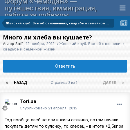
Форум «Чемодан» —
путешествия, иммиграция,
работа за рубежом
Женский клуб. Все об отношениях, свадьбе и семейной жизни
Много ли хлеба вы кушаете?
Автор
Saffi
,
12 ноября, 2012
в
Женский клуб. Все об отношениях,
свадьбе и семейной жизни
Ответить
НАЗАД
Страница 2 из 2
ДАЛЕЕ
Tori.ua
Опубликовано
21 апреля, 2015
Год вообще хлеб не ели и жили отлично, потом начали
покупать детям то булочку, то хлебец - в итоге +2,5кг за