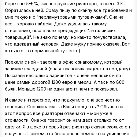
берет не 5-6%, как все русские риэлторы, а всего 3%.
Обратилась к ней. Сразу пишу по скайпу все требования и
мне такую и с "перламутровыми пуговичками". Она на
все - хорошо найдем. Даже удивилась такому
отношению, после всех предыдущих "анталийских
товарищей". Не знаю почему, но как-то почувствовала,
что адекватный человек. Даже мужу помню сказала. Вот
хоть кто-то нормальный тут есть)
Поехали с ней - заехали в офис к знакомому, который
занимается сдачей (она я так поняла акцент на продажу).
Показали несколько вариантов - очень неплохих и по
цене самый дорогой 1200 евро в месяц. А так и по 800
были. Меньше 1200 ни один агент нам не показывал.
И самое интересное, что подкупило: она все честно
говорила. Спрашиваем - а Ваши проценты? Обычно на
этот вопрос все риэлторы отвечают - мои уже в
стоимости. Она же говорит он нам даст столько то от
сделки. Я в шоке в первый раз риэлтор сказал сколько он
получает. Причем это было очень немного на удивление.