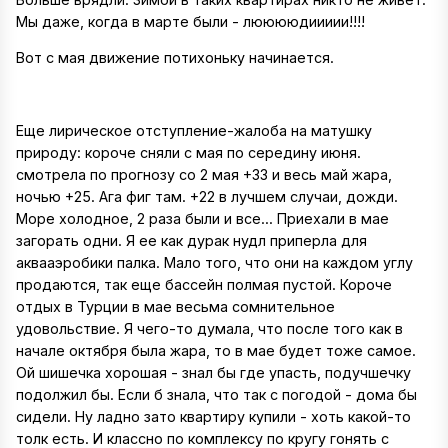
Мы даже, когда в марте были - лююююдиииии!!!!
Вот с мая движение потихоньку начинается.
Еще лирическое отступление-жалоба на матушку
природу: короче сняли с мая по середину июня.
смотрела по прогнозу со 2 мая +33 и весь май жара,
ночью +25. Ага фиг там. +22 в лучшем случаи, дожди.
Море холодное, 2 раза были и все... Приехали в мае
загорать одни. Я ее как дурак нудл приперла для
аквааэробики палка. Мало того, что они на каждом углу
продаются, так еще бассейн полмая пустой. Короче
отдых в Турции в мае весьма сомнительное
удовольствие. Я чего-то думала, что после того как в
начале октября была жара, то в мае будет тоже самое.
Ой шишечка хорошая - знал бы где упасть, подучшечку
подолжил бы. Если б знала, что так с погодой - дома бы
сидели. Ну ладно зато квартиру купили - хоть какой-то
толк есть. И классно по комплексу по кругу гонять с