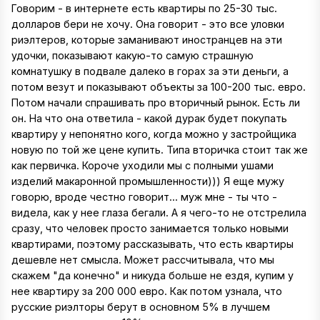
Говорим - в интернете есть квартиры по 25-30 тыс.
долларов бери не хочу. Она говорит - это все уловки
риэлтеров, которые заманивают иностранцев на эти
удочки, показывают какую-то самую страшную
комнатушку в подвале далеко в горах за эти деньги, а
потом везут и показывают объекты за 100-200 тыс. евро.
Потом начали спрашивать про вторичный рынок. Есть ли
он. На что она ответила - какой дурак будет покупать
квартиру у непонятно кого, когда можно у застройщика
новую по той же цене купить. Типа вторичка стоит так же
как первичка. Короче уходили мы с полными ушами
изделий макаронной промышленности))) Я еще мужу
говорю, вроде честно говорит... муж мне - ты что -
видела, как у нее глаза бегали. А я чего-то не отстрелила
сразу, что человек просто занимается только новыми
квартирами, поэтому рассказывать, что есть квартиры
дешевле нет смысла. Может рассчитывала, что мы
скажем "да конечно" и никуда больше не ездя, купим у
нее квартиру за 200 000 евро. Как потом узнала, что
русские риэлторы берут в основном 5% в лучшем