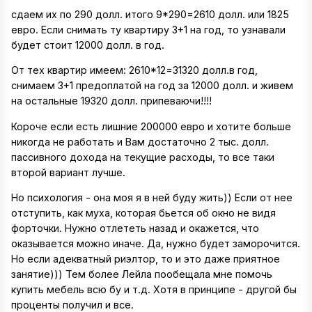
сдаем их по 290 долл. итого 9*290=2610 долл. или 1825
евро. Если снимать ту квартиру 3+1 на год, то узнавали
будет стоит 12000 долл. в год.
От тех квартир имеем: 2610*12=31320 долл.в год,
снимаем 3+1 предоплатой на год за 12000 долл. и живем
на остальные 19320 долл. припеваючи!!!!
Короче если есть лишние 200000 евро и хотите больше
никогда не работать и Вам достаточно 2 тыс. долл.
пассивного дохода на текущие расходы, то все таки
второй вариант лучше.
Но психология - она моя я в ней буду жить)) Если от нее
отступить, как муха, которая бьется об окно не видя
форточки. Нужно отлететь назад и окажется, что
оказывается можно иначе. Да, нужно будет заморочится.
Но если адекватный риэлтор, то и это даже приятное
занятие))) Тем более Лейла пообещала мне помочь
купить мебель всю бу и т.д. Хотя в принципе - другой бы
проценты получил и все.