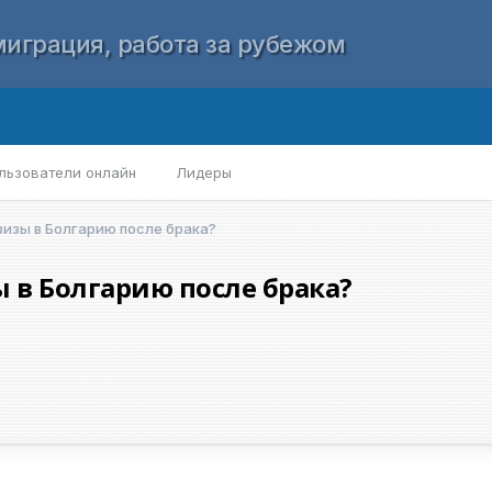
играция, работа за рубежом
льзователи онлайн
Лидеры
визы в Болгарию после брака?
 в Болгарию после брака?