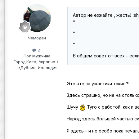
Автор не езжайте , жесть! :sh
*
*
Чемодан
*
21
В общем совет от всех - есл
Пол:
Мужчина
Город:
Киев, Украина <-
->Дублин, Ирландия
Это что за ужастики такие?!
Здесь страшно, но не на стольк
Шучу
Туго с работой, как и в
Народ здесь большей частью сид
Я здесь - и не особо пока печа