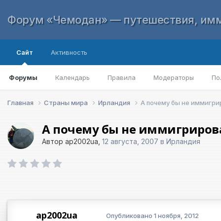
Форум «Чемодан» — путешествия, имм
Сайт
Активность
Форумы
Календарь
Правила
Модераторы
По
Главная
Страны мира
Ирландия
А почему бы не иммигри
А почему бы не иммигриров
Автор
ap2002ua
,
12 августа, 2007
в
Ирландия
ap2002ua
Опубликовано
1 ноября, 2012