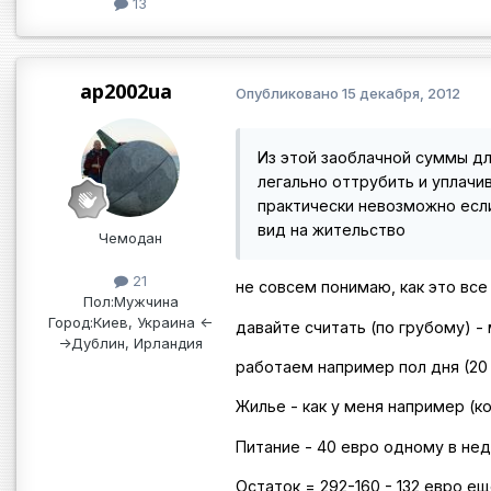
13
ap2002ua
Опубликовано
15 декабря, 2012
Из этой заоблачной суммы дл
легально оттрубить и уплачи
практически невозможно если
вид на жительство
Чемодан
21
не совсем понимаю, как это все
Пол:
Мужчина
Город:
Киев, Украина <-
давайте считать (по грубому) - 
->Дублин, Ирландия
работаем например пол дня (20 ч
Жилье - как у меня например (к
Питание - 40 евро одному в нед
Остаток = 292-160 - 132 евро ещ