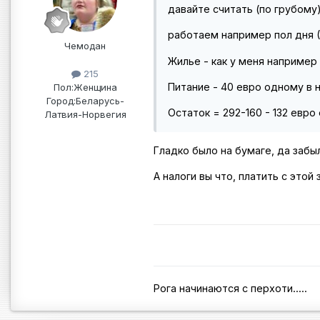
давайте считать (по грубому)
работаем например пол дня (2
Чемодан
Жилье - как у меня например 
215
Питание - 40 евро одному в н
Пол:
Женщина
Город:
Беларусь-
Остаток = 292-160 - 132 евро
Латвия-Норвегия
Гладко было на бумаге, да забы
А налоги вы что, платить с этой
Рога начинаются с перхоти.....