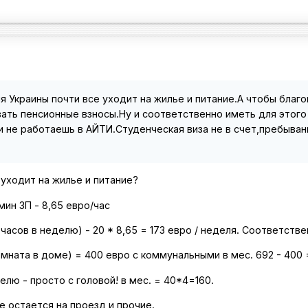
я Украины почти все уходит на жилье и питание.А чтобы благо
вать пенсионные взносы.Ну и соответственно иметь для этог
 не работаешь в АЙТИ.Студенческая виза не в счет,пребывани
 уходит на жилье и питание?
мин ЗП - 8,65 евро/час
асов в неделю) - 20 * 8,65 = 173 евро / неделя. Соответстве
омната в доме) = 400 евро с коммунальными в мес. 692 - 400 
елю - просто с головой! в мес. = 40*4=160.
е остается на проезд и прочие.