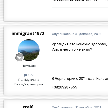
immigrant1972
Опубликовано
31 декабря, 2012
Ирландия это конечно здорово,
Или, я чего то не знаю?
Чемодан
1.7k
В Черногории с 2011 года. Консу
Пол:
Мужчина
Город:
Черногория
+38269287855
gral6
Опубликовано
31 декабря, 2012