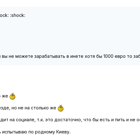
ock: :shock:
и вы не можете зарабатывать в инете хотя бы 1000 евро то з
о же
езде, но не на столько же
ит на социале, т.к. это достаточно, что бы есть и пить и не
ль испытываю по родному Киеву.