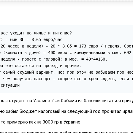
все уходит на жилье и питание?

) - мин ЗП - 8,65 евро/час

(20 часов в неделю) - 20 * 8,65 = 173 евро / неделя. Соот
 (комната в доме) = 400 евро с коммунальными в мес. 692 
неделю - просто с головой! в мес. = 40*4=160.

о еще остается на проезд и прочие.

у самый скудный вариант. Но! при этом не забываем про нео
, чем получишь паспорт - скорее всего хрен сядешь, если 
 ситуации
 как студент на Украине ? ..и бобами из баночки питаться при
но забыл.Бюджет налоговый на следующий год прочитал ирла
то примерно как на 3000 гр в Украине.
оже реально присесть имея рабочее разрешение,но как только