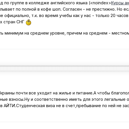
д по группе в колледже английского языка (
<noindex>
Курсы ан
лывает по полной в кофе шоп. Согласен - не престижно. Но есл
не официально, т.к. во время учебы как у нас - только 20 час
ых стран СНГ
ь минимум на среднем уровне, причем на среднем - местном, 
краины почти все уходит на жилье и питание.А чтобы благопо
нные взносы.Ну и соответственно иметь для этого легальные 
 АЙТИ.Студенческая виза не в счет,пребывание по ней не за