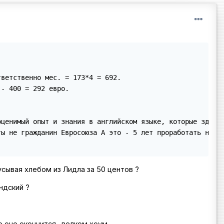
ветственно мес. = 173*4 = 692.

- 400 = 292 евро.

ценимый опыт и знания в английском языке, которые здесь 
ты не гражданин Евросоюза А это - 5 лет проработать надо.
кусывая хлебом из Лидла за 50 центов ?
ндский ?
 оно окончится -велком хоум .