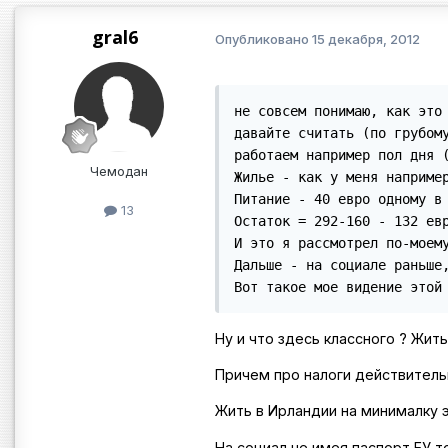
gral6
Опубликовано
15 декабря, 2012
не совсем понимаю, как это 
давайте считать (по грубому
работаем например пол дня 
Чемодан
Жилье - как у меня например
Питание - 40 евро одному в 
13
Остаток = 292-160 - 132 евр
И это я рассмотрел по-моем
Дальше - на социале раньше
Вот такое мое видение этой
Ну и что здесь классного ? Жить
Причем про налоги действитель
Жить в Ирландии на минималку э
На социал не имея паспорт ЕУ т