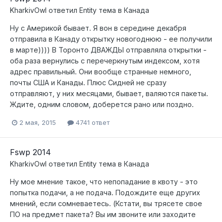
KharkivOwl
ответил
Entity
тема в
Канада
Ну с Америкой бывает. Я вон в середине декабря
отправила в Канаду открытку новогоднюю - ее получили
в марте)))) В Торонто ДВАЖДЫ отправляла открытки -
оба раза вернулись с перечеркнутым индексом, хотя
адрес правильный. Они вообще странные немного,
почты США и Канады. Плюс Сидней не сразу
отправляют, у них месяцами, бывает, валяются пакеты.
Ждите, одним словом, доберется рано или поздно.
2 мая, 2015
4741 ответ
Fswp 2014
KharkivOwl
ответил
Entity
тема в
Канада
Ну мое мнение такое, что непопадание в квоту - это
попытка подачи, а не подача. Подождите еще других
мнений, если сомневаетесь. (Кстати, вы трясете свое
ПО на предмет пакета? Вы им звоните или заходите