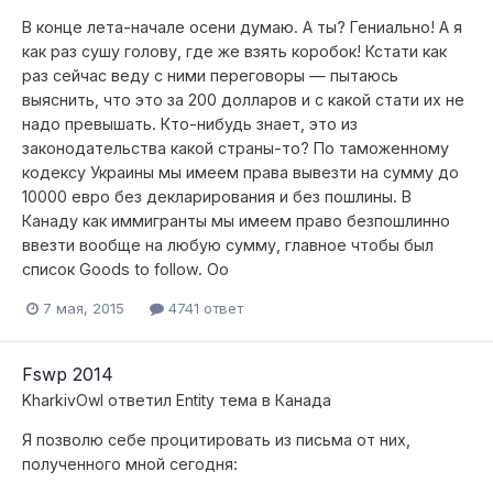
В конце лета-начале осени думаю. А ты? Гениально! А я
как раз сушу голову, где же взять коробок! Кстати как
раз сейчас веду с ними переговоры — пытаюсь
выяснить, что это за 200 долларов и с какой стати их не
надо превышать. Кто-нибудь знает, это из
законодательства какой страны-то? По таможенному
кодексу Украины мы имеем права вывезти на сумму до
10000 евро без декларирования и без пошлины. В
Канаду как иммигранты мы имеем право безпошлинно
ввезти вообще на любую сумму, главное чтобы был
список Goods to follow. Оо
7 мая, 2015
4741 ответ
Fswp 2014
KharkivOwl
ответил
Entity
тема в
Канада
Я позволю себе процитировать из письма от них,
полученного мной сегодня: