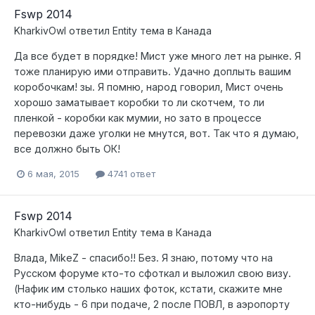
Fswp 2014
KharkivOwl
ответил
Entity
тема в
Канада
Да все будет в порядке! Мист уже много лет на рынке. Я
тоже планирую ими отправить. Удачно доплыть вашим
коробочкам! зы. Я помню, народ говорил, Мист очень
хорошо заматывает коробки то ли скотчем, то ли
пленкой - коробки как мумии, но зато в процессе
перевозки даже уголки не мнутся, вот. Так что я думаю,
все должно быть ОК!
6 мая, 2015
4741 ответ
Fswp 2014
KharkivOwl
ответил
Entity
тема в
Канада
Влада, MikeZ - спасибо!! Без. Я знаю, потому что на
Русском форуме кто-то сфоткал и выложил свою визу.
(Нафик им столько наших фоток, кстати, скажите мне
кто-нибудь - 6 при подаче, 2 после ПОВЛ, в аэропорту