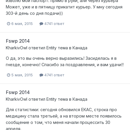
изволю мой паспорт: прямо в руки, али через курьера
Может, уже и в пятницу прикатит курьер. У мну сегодня
303-й день со дня подачи))
6 мая, 2015
4741 ответ
Fswp 2014
KharkivOwl
ответил
Entity
тема в
Канада
О да, это вы очень верно выразились! Засиделась я в
гнезде, конечно! Спасибо за поздравления, и вам удачи!!
5 мая, 2015
4741 ответ
Fswp 2014
KharkivOwl
ответил
Entity
тема в
Канада
Для статистики: сегодня обновился ЕКАС, строка про
медицину стала третьей, а на втором месте появилось
сообщение о том, что меня начали процессить 30
апреля.