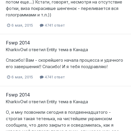
потом еще...) Кстати, говорят, несмотря на отсутствие
фотки, виза покрасивше шенгенок - переливается вся
голограммами и т.п.))
6 мая, 2015
4741 ответ
Fswp 2014
KharkivOwl
ответил
Entity
тема в
Канада
Спасибо! Вам - скорейшего начала процесса и удачного
его завершения!! Спасибо! И я тебя поздравляю!
6 мая, 2015
4741 ответ
Fswp 2014
KharkivOwl
ответил
Entity
тема в
Канада
О, и мну позвонили сегодня в полдвеннадцатого -
строгая такая тетенька, на чистейшем украинском
сообщила, что дело закрыто и осведомилась, как я