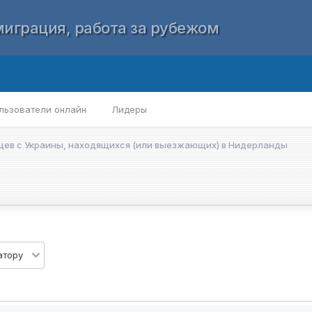
играция, работа за рубежом
льзователи онлайн
Лидеры
ев с Украины, находящихся (или выезжающих) в Нидерланды