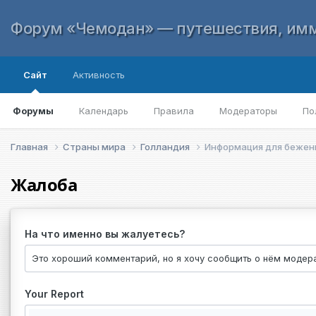
Форум «Чемодан» — путешествия, имм
Сайт
Активность
Форумы
Календарь
Правила
Модераторы
По
Главная
Страны мира
Голландия
Информация для беженц
Жалоба
На что именно вы жалуетесь?
Your Report