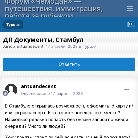
Форум «Чемодан» —
путешествия, иммиграция,
работа за рубежом
Турция
ДП Документы, Стамбул
Автор
antuandecent
,
17 апреля, 2023
в
Турция
Ответить
antuandecent
Опубликовано
17 апреля, 2023
В Стамбуле открылась возможность оформить id карту и/
или загранпаспорт. Кто-то уже посещал это место?
Насколько реально попасть без онлайн записи по живой
очереди? Много ли людей?
Хочу понять, стоит ли сейчас ехать или ещё подождать)