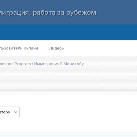
играция, работа за рубежом
льзователи онлайн
Лидеры
 Nominee Program / Иммиграция В Манитобу