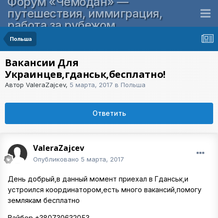
Форум «Чемодан» —
путешествия, иммиграция,
работа за рубежом
Польша
Вакансии Для
Украинцев,гданськ,бесплатно!
Автор
ValeraZajcev
,
5 марта, 2017
в
Польша
Ответить
ValeraZajcev
Опубликовано
5 марта, 2017
День добрый,в данный момент приехал в Гданськ,и
устроился координатором,есть много вакансий,помогу
землякам бесплатно
Вайбер +380730632053