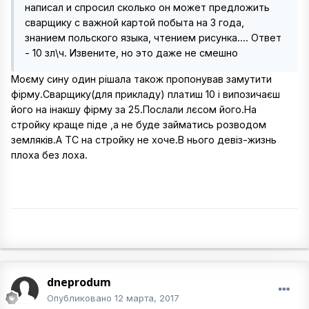
написал и спросил сколько он может предложить
сварщику с важной картой побыта на 3 года,
знанием польского языка, чтением рисунка.... Ответ
- 10 зл\ч. Извените, но это даже не смешно
Моєму сину один рішала також пропонував замутити
фірму.Сварщику(для прикладу) платиш 10 і випозичаєш
його на інакшу фірму за 25.Послали лєсом його.На
стройку краще піде ,а не буде займатись розводом
земляків.А ТС на стройку не хоче.В нього девіз-жизнь
плоха без лоха.
dneprodum
Опубликовано
12 марта, 2017