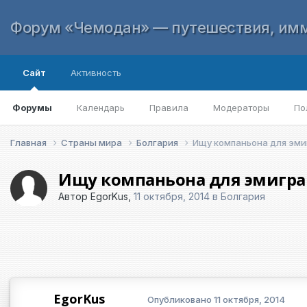
Форум «Чемодан» — путешествия, имм
Сайт
Активность
Форумы
Календарь
Правила
Модераторы
По
Главная
Страны мира
Болгария
Ищу компаньона для эми
Ищу компаньона для эмигр
Автор
EgorKus
,
11 октября, 2014
в
Болгария
EgorKus
Опубликовано
11 октября, 2014