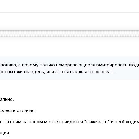
 поняла, а почему только намеривающиеся эмигрировать люди,
 опыт жизни здесь, или это пять какая-то уловка....
ально.
ь есть отличия.
ает что им на новом месте прийдется "выживать" и необходи
ация.