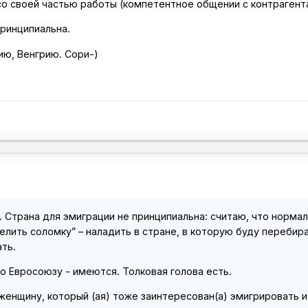
со своей частью работы (компетентное общении с контрагента
принципиальна.
ю, Венгрию. Сори-)
 Страна для эмиграции не принципиальна: считаю, что норма
лить соломку” – наладить в стране, в которую буду перебира
ть.
по Евросоюзу - имеются. Толковая голова есть.
женщину, который (ая) тоже заинтересован(а) эмигрировать и