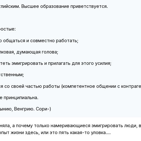
глийским. Высшее образование приветствуется.
ростые:
о общаться и совместно работать;
лковая, думающая голова;
теть эмигрировать и прилагать для этого усилия;
тственным;
я со своей частью работы (компетентное общении с контраге
е принципиальна.
ынию, Венгрию. Сори-)
няла, а почему только намеривающиеся эмигрировать люди, ва
пыт жизни здесь, или это пять какая-то уловка....