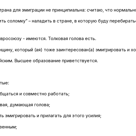
трана для эмиграции не принципиальна: считаю, что нормальн
ь соломку” – наладить в стране, в которую буду перебиратьс
Евросоюзу - имеются. Толковая голова есть.
нщину, который (ая) тоже заинтересован(а) эмигрировать и х
йским. Высшее образование приветствуется.
тые:
бщаться и совместно работать;
овая, думающая голова;
ь эмигрировать и прилагать для этого усилия;
венным;