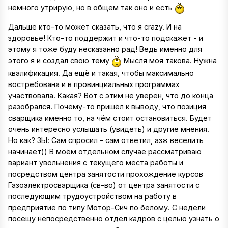
немного утрирую, но в общем так оно и есть
Дальше кто-то может сказать, что я crazy. И на
здоровье! Кто-то поддержит и что-то подскажет - и
этому я тоже буду несказанно рад! Ведь именно для
этого я и создал свою тему
Мысля моя такова. Нужна
квалификация. Да ещё и такая, чтобы максимально
востребована и в провинциальных программах
участвовала. Какая? Вот с этим не уверен, что до конца
разобрался. Почему-то пришёл к выводу, что позиция
сварщика именно то, на чём стоит остановиться. Будет
очень интересно услышать (увидеть) и другие мнения.
Но как? ЗЫ: Сам спросил - сам ответил, азж веселить
начинает)) В моём отдельном случае рассматриваю
вариант увольнения с текущего места работы и
посредством центра занятости прохождение курсов
Газоэлектросварщика (св-во) от центра занятости с
последующим трудоустройством на работу в
предприятие по типу Мотор-Сич по белому. С недели
посещу непосредственно отдел кадров с целью узнать о