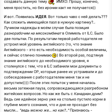
создавать данную тему
ИМХО: Прошу, конечно,
меня простить, но без иронии какт не получается))
И вот. Появилась
ИДЕЯ
. Вот только чаво с ней делать???
Как сложить имеющийся пазл в нужную картинку?..
Лучиком надежды в моём случае была позиция
разнорабочим на мясокомбинат
в Олимель от ILC. Было
две попытки. По результатам первой работодателя не
устроил мой уровень английского (то, что знание
Английского - это есть необходимость особой величины,
я сейчас отлично понимаю
) Во второй раз, подтянув
знание английского до необходимого уровня, я
столкнулся с тем, что в ILC забанили мои документы о
подтверждении ОР, которые ранее их устраивали и до
собеседования с работодателем меня так и не
допустили)))) После этих попыток у меня началась
весьма затяжная пауза, сопровождающаяся разгребоном
житейских вопросов. Но как же быть с
Канадиан дрим
?
Ведь сие идейное зерно уже на столько пустило корни в
глубине моего сознания, что и дня не проходит без
мысли...
"ведь можно же... но как?.."
Признаюсь -