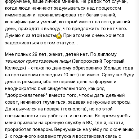
форумчане, ваше личное мнение. Не редок тот случай,
когда люди начинают задумываться над процессом
иммиграции и, проанализировав тот багаж знаний,
квалификации и умений, который имеют на сегодняшний
день, приходят к выводу, что предложить то нет чего.
Думаю я из этой касты
При этом не очень хочется
задерживаться в этом статусе...
Мне полных 29 лет, женат, детей нет. По диплому
технолог приготовления пищи
(Запорожский Торговый
Колледж) - стажа по данному образованию (больше года
на протяжении последних 10 лет) не имею. Сразу же буду
делать ремарки, ибо не первый день на форуме и
неоднократно был свидетелем того, как ряд
"доброжелателей" вместо того, чтобы дать дельный
совет, начинают глумиться, задавая не нужные вопросы.
Да я выучился на повара (технолога), но по этой
специальности так работать и не начал. Во время учёбы
меня призвали на срочную службу в ВС, где я, кстати,
проработал поваром. Вернуышись на учёбу по окончанию
2-х годичного академотпуска я восстановил связь с