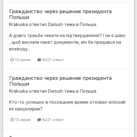
Гражданство через решение президента
Польши
Krakuska
ответил
Dariush
тема в
Польша
А довго треьба чекати на підтвердження? І чи є шанс
, щоб вислали пакет документів, він би придався на
воєводу..
13 июня
8221 ответ
Гражданство через решение президента
Польши
Krakuska
ответил
Dariush
тема в
Польша
Кто-то успешно в посоеднее время отозвал wniosek
из канцелярии?
13 июня
8221 ответ