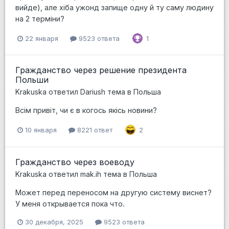
вийде), але хіба ужонд запище одну й ту саму людину
на 2 терміни?
22 января
9523 ответа
1
Гражданство через решение президента
Польши
Krakuska
ответил
Dariush
тема в
Польша
Всім привіт, чи є в когось якісь новини?
10 января
8221 ответ
2
Гражданство через воеводу
Krakuska
ответил
mak.ih
тема в
Польша
Может перед переносом на другую систему виснет?
У меня открывается пока что.
30 декабря, 2025
9523 ответа