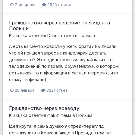
7 февраля
9523 ответа
Гражданство через решение президента
Польши
Krakuska
ответил
Dariush
тема в
Польша
А есть какие-то новости у жегы брата? Вы писали,
что ей пришел запрос из канцелярии дослать
документы? Это единственный случай каких-то
телодвижений по nadaniu obywatelstwa, о котором
есть какая-то информация в сети, интересно , что
скажут в финале)
28 января
8221 ответ
Гражданство через воеводу
Krakuska
ответил
mak.ih
тема в
Польша
Ідея крута, я сама думаю як пред-перегляд
організувати в Кракові (якщо з Президентом не