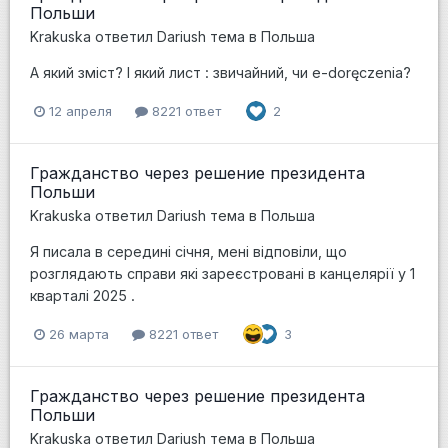
Польши
Krakuska
ответил
Dariush
тема в
Польша
А який зміст? І який лист : звичайний, чи e-doręczenia?
12 апреля
8221 ответ
2
Гражданство через решение президента
Польши
Krakuska
ответил
Dariush
тема в
Польша
Я писала в середині січня, мені відповіли, що
розглядають справи які зареєстровані в канцелярії у 1
кварталі 2025 .
26 марта
8221 ответ
3
Гражданство через решение президента
Польши
Krakuska
ответил
Dariush
тема в
Польша