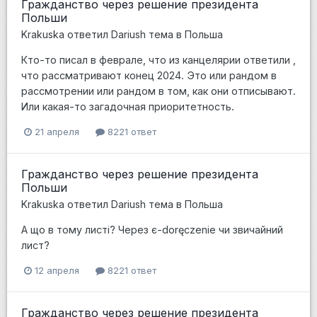
Гражданство через решение президента
Польши
Krakuska
ответил
Dariush
тема в
Польша
Кто-то писал в феврале, что из канцелярии ответили ,
что рассматривают конец 2024. Это или рандом в
рассмотрении или рандом в том, как они отписывают.
Или какая-то загадочная приоритетность.
21 апреля
8221 ответ
Гражданство через решение президента
Польши
Krakuska
ответил
Dariush
тема в
Польша
А що в тому листі? Через є-doręczenie чи звичайний
лист?
12 апреля
8221 ответ
Гражданство через решение президента