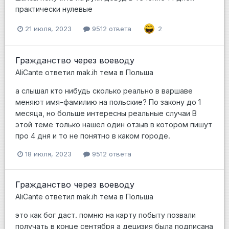
практически нулевые
21 июля, 2023
9512 ответа
2
Гражданство через воеводу
AliCante
ответил
mak.ih
тема в
Польша
а слышал кто нибудь сколько реально в варшаве
меняют имя-фамилию на польские? По закону до 1
месяца, но больше интересны реальные случаи В
этой теме только нашел один отзыв в котором пишут
про 4 дня и то не понятно в каком городе.
18 июля, 2023
9512 ответа
Гражданство через воеводу
AliCante
ответил
mak.ih
тема в
Польша
это как бог даст. помню на карту побыту позвали
получать в конце сентября а децизия была подписана