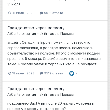
31 июля
18 июля, 2023
9512 ответа
Гражданство через воеводу
AliCante
ответил
mak.ih
тема в
Польша
апдейт. Сегодня в Inpole поменялся статус что
справа закончона, в реестре песель поменялось
обывательство на польске. Итого с момента подачи
прошло 4,5 месяца. Спасибо всем кто отписывался в
теме, и желаю удачи и терпения кто еще ожидает!
18 июля, 2023
9512 ответа
4
Гражданство через воеводу
AliCante
ответил
mak.ih
тема в
Польша
поздравляю Вас! А вы после 20 числа смотрели в
песеле менялось граждарнство?