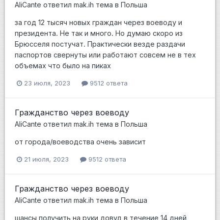
AliCante
ответил
mak.ih
тема в
Польша
за год 12 тысяч новых граждан через воеводу и
президента. Не так и много. Но думаю скоро из
Брюсселя постучат. Практически везде раздачи
паспортов свернуты или работают совсем не в тех
объемах что было на пиках
23 июля, 2023
9512 ответа
Гражданство через воеводу
AliCante
ответил
mak.ih
тема в
Польша
от города/воеводства очень зависит
21 июля, 2023
9512 ответа
Гражданство через воеводу
AliCante
ответил
mak.ih
тема в
Польша
шансы получить на руки довуд в течение 14 дней