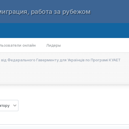
играция, работа за рубежом
льзователи онлайн
Лидеры
від Федерального Гаверменту для Українців по Програмі КУАЕТ