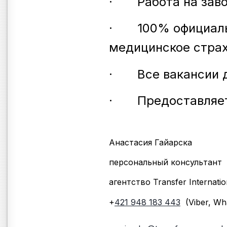
·
Работа на зав
·
100%
официал
медицинское страхо
·
Все вакансии
·
Предоставля
Анастасия Гайарска
персональный консультант
агентство Transfer Internatio
+
421 9
48 183 443
(Viber, Wh