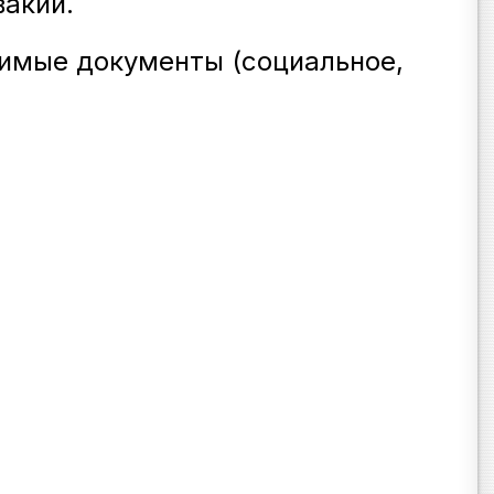
вакии
.
димые документы (социальное,