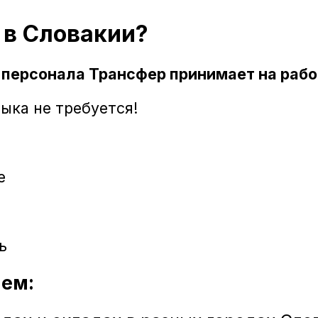
 в Словакии
?
 персонала Трансфер принимает на работ
ыка не требуется!
е
ь
аем
: