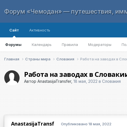
Форум «Чемодан» — путешествия, имм
Сайт
Активность
Форумы
Календарь
Правила
Модераторы
По
Главная
Страны мира
Словакия
Работа на заводах в Сл
Работа на заводах в Словаки
Автор
AnastasijaTransfer
,
18 мая, 2022
в
Словакия
AnastasijaTransf
Опубликовано
18 мая, 2022