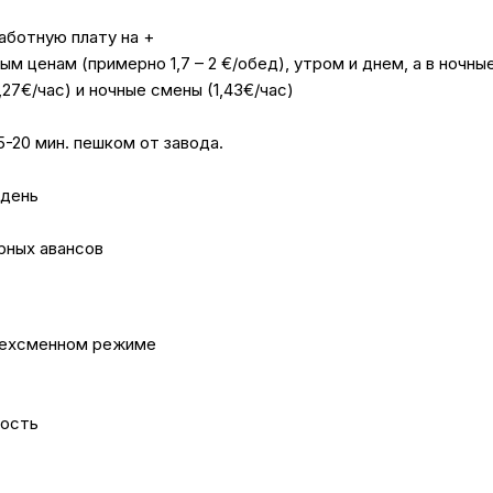
аботную плату на +
м ценам (примерно 1,7 – 2 €/обед), утром и днем, а в ночные
27€/час) и ночные смены (1,43€/час)
-20 мин. пешком от завода.
 день
рных авансов
рехсменном режиме
ность