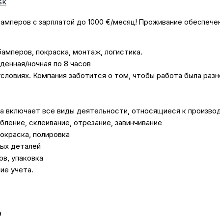
sk
амперов с зарплатой до 1000 €/месяц! Проживание обеспечен
амперов, покраска, монтаж, логистика.
денная/ночная по 8 часов
условиях. Компания заботится о том, чтобы работа была раз
а включает все виды деятельности, относящиеся к произво
убление, склеивание, отрезание, завинчивание
покраска, полировка
ных деталей
ов, упаковка
ие учета.
а