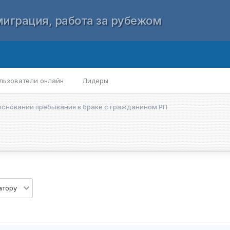
играция, работа за рубежом
льзователи онлайн
Лидеры
сновании пребывания в браке с гражданином РП