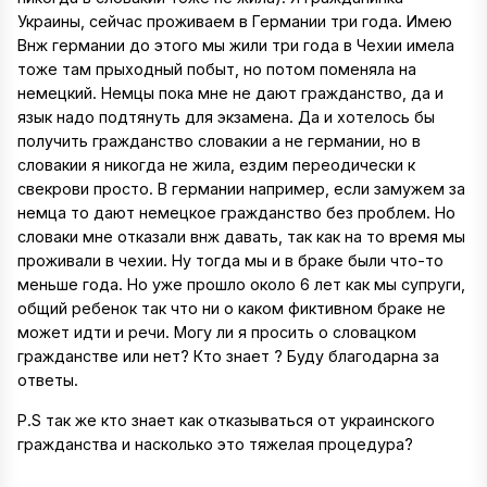
Украины, сейчас проживаем в Германии три года. Имею
Внж германии до этого мы жили три года в Чехии имела
тоже там прыходный побыт, но потом поменяла на
немецкий. Немцы пока мне не дают гражданство, да и
язык надо подтянуть для экзамена. Да и хотелось бы
получить гражданство словакии а не германии, но в
словакии я никогда не жила, ездим переодически к
свекрови просто. В германии например, если замужем за
немца то дают немецкое гражданство без проблем. Но
словаки мне отказали внж давать, так как на то время мы
проживали в чехии. Ну тогда мы и в браке были что-то
меньше года. Но уже прошло около 6 лет как мы супруги,
общий ребенок так что ни о каком фиктивном браке не
может идти и речи. Могу ли я просить о словацком
гражданстве или нет? Кто знает ? Буду благодарна за
ответы.
P.S так же кто знает как отказываться от украинского
гражданства и насколько это тяжелая процедура?