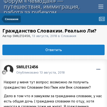
Форум «Чемодан» —
путешествия, иммиграция,
работа за рубежом
Словакия
Гражданство Словакии. Реально Ли?
Автор
SMILE12456
,
13 августа, 2018
в
Словакия
Ответить
SMILE12456
Опубликовано
13 августа, 2018
Назрел у меня тут вопрос: возможно ли получить
гражданство Словакии без Пмж или Внж словакии?
Дело в том что я замужем за гражданина словакии, у нас
есть общая дочь ( гражданка словакии по отцу, хотя
никогда в словакии тоже не жила). Я гражданинка