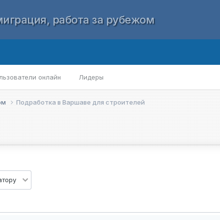
играция, работа за рубежом
льзователи онлайн
Лидеры
ом
Подработка в Варшаве для строителей