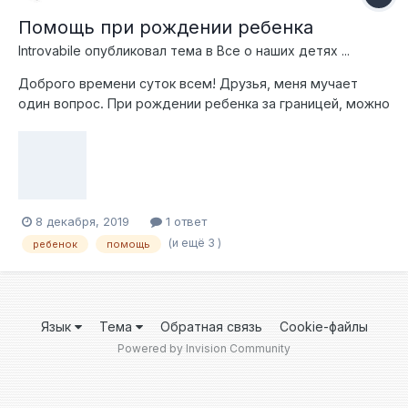
Помощь при рождении ребенка
Introvabile
опубликовал тема в
Все о наших детях ...
Доброго времени суток всем! Друзья, меня мучает
один вопрос. При рождении ребенка за границей, можно
ли рассчитывать на помощь при рождении ребенка в
Украине, или это не возможно? Папа и мама - граждане
Украины, следовательно ребенок - украинец.
Подскажите пожалуйста, кто проходил подобное.
Спасибо заранее и хорошего дня!
8 декабря, 2019
1 ответ
(и ещё 3 )
ребенок
помощь
Язык
Тема
Обратная связь
Cookie-файлы
Powered by Invision Community