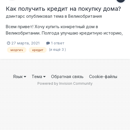
Как получить кредит на покупку дома?
дзинтарс
опубликовал тема в
Великобритания
Всем привет! Хочу купить конкретный дом в
Великобритании. Полгода улучшаю кредитную историю,
но времени тянуть больше нет. Нужен хороший
27 марта, 2021
1 ответ
специалист для консультации срочно! Не хочу получить
(и ещё 3 )
моргич
кредит
отказ в банке из-за ошибки моей или брокера. Как
доказать банку наличие депозита если это не зарплата и
не продажа чего-то, а деньги от спонсора мужа
который не хочет проверок его счетов?
Язык
Тема
Обратная связь
Cookie-файлы
Powered by Invision Community