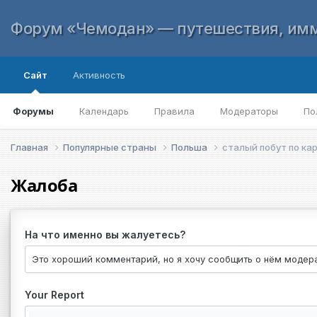
Форум «Чемодан» — путешествия, имм
Сайт
Активность
Форумы
Календарь
Правила
Модераторы
По
Главная
Популярные страны
Польша
сталый побут по ка
Жалоба
На что именно вы жалуетесь?
Your Report