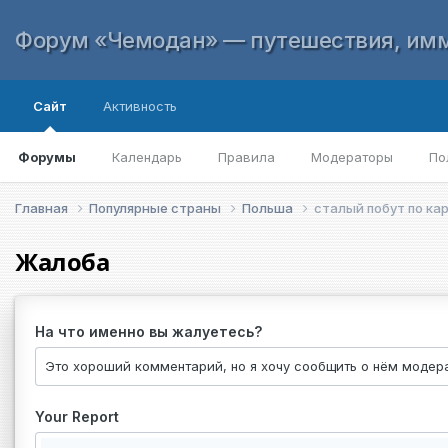
Форум «Чемодан» — путешествия, имм
Сайт
Активность
Форумы
Календарь
Правила
Модераторы
По
Главная
Популярные страны
Польша
сталый побут по ка
Жалоба
На что именно вы жалуетесь?
Your Report