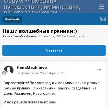
Форум «Чемодан» —
путешествия, иммиграция,
работа за рубежом
Hand made
Наши волшебные пряники :)
Автор
ElenaMezhneva
,
25 ноября, 2013
в
Hand made
Ответить
ElenaMezhneva
Опубликовано
25 ноября, 2013
Здравствуйте! Вот уже год я и моя мама печем разные-
разные пряники. С животными , шаржи, свадебные, на
День Рождения, Новогодние..
И вот решили показать их Вам.