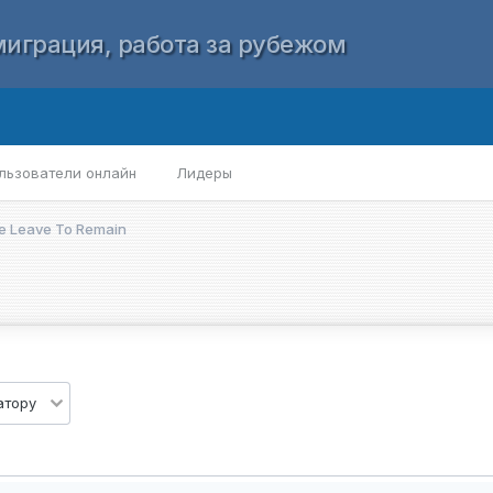
играция, работа за рубежом
льзователи онлайн
Лидеры
nite Leave To Remain