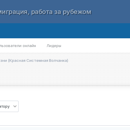
играция, работа за рубежом
льзователи онлайн
Лидеры
зни (Красная Системная Волчанка)