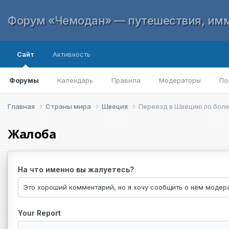
Форум «Чемодан» — путешествия, имм
Сайт
Активность
Форумы
Календарь
Правила
Модераторы
По
Главная
Страны мира
Швеция
Переезд в Швецию по боле
Жалоба
На что именно вы жалуетесь?
Your Report