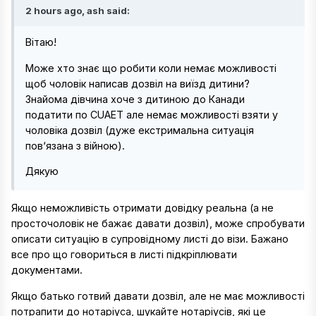
2 hours ago, ash said:
Вітаю!
Може хто знає що робити коли немає можливості
щоб чоловік написав дозвіл на виїзд дитини?
Знайома дівчина хоче з дитиною до Канади
податити по CUAET але немає можливості взяти у
чоловіка дозвіл (дуже екстримальна ситуація
пов‘язана з війною).
Дякую
Якщо неможливість отримати довідку реальна (а не
просточоловік не бажає давати дозвіл), може спробувати
описати ситуацію в супровідному листі до візи. Бажано
все про що говориться в листі підкріплювати
документами.
Якщо батько готвий давати дозвіл, але не має можливості
потрапити до нотаріуса, шукайте нотаріусів, які це