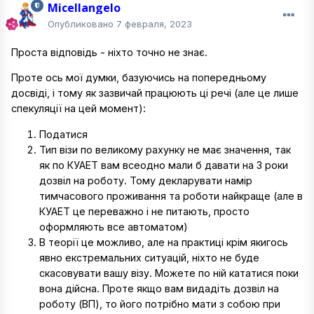
Micellangelo
Опубликовано
7 февраля, 2023
Проста відповідь - ніхто точно не знає.
Проте ось мої думки, базуючись на попередньому
досвіді, і тому як зазвичай працюють ці речі (але це лише
спекуляції на цей момент):
Податися
Тип візи по великому рахунку не має значення, так
як по КУАЕТ вам всеодно мали б давати на 3 роки
дозвіл на роботу. Тому декларувати намір
тимчасового проживання та роботи найкраще (але в
КУАЕТ це переважно і не питають, просто
оформляють все автоматом)
В теорії це можливо, але на практиці крім якигось
явно екстремальних ситуацій, ніхто не буде
скасовувати вашу візу. Можете по ній кататися поки
вона дійсна. Проте якщо вам видадіть дозвіл на
роботу (ВП), то його потрібно мати з собою при