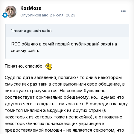
KosMoss
Опубликовано
2 июля, 2023
1 hour ago, ash said:
IRCC обіцяло в самій першій опублікованій заяві на
своєму сайті.
Понятно, спасибо.
Судя по дате заявления, полагаю что они в некотором
смысле как раз таки в срок выполнили свое обещание, в
виде куаета разумеется. Не совсем буквально
соотвествует оригинально обещаному, но... думаю что
другого чего-то ждать - смысла нет. В очереди в канаду
томится миллион жаждущих из других стран (в
некоторых из которых тоже неспокойно), а отношение
некоторых\многих понаезжающих украинцев к
предоставляемой помощи - не является секретом, что