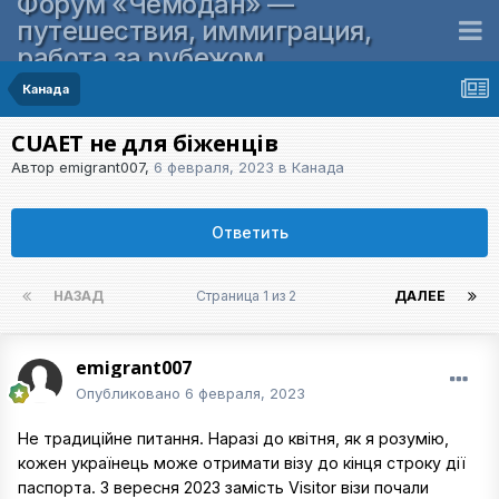
Форум «Чемодан» —
путешествия, иммиграция,
работа за рубежом
Канада
CUAET не для біженців
Автор
emigrant007
,
6 февраля, 2023
в
Канада
Ответить
НАЗАД
Страница 1 из 2
ДАЛЕЕ
emigrant007
Опубликовано
6 февраля, 2023
Не традиційне питання. Наразі до квітня, як я розумію,
кожен українець може отримати візу до кінця строку дії
паспорта. З вересня 2023 замість Visitor візи почали