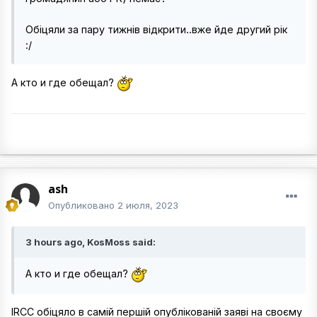
Обіцяли за пару тижнів відкрити..вже йде другий рік
:/
А кто и где обещал?
ash
Опубликовано
2 июля, 2023
3 hours ago, KosMoss said:
А кто и где обещал?
IRCC обіцяло в самій першій опублікованій заяві на своєму