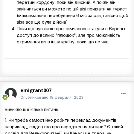
перетині кордону, поки він дійсний. А покли він
закінчиться ви можете по цій візі приїхати як турист
(максимальне перебування 6 міс за раз, і звісно щоб
віза все ще була дійсна)
Поки що чув лише про тимчасові статуси в Європі і
доступ до всяких "плюшок", але про можливість
отримання віз в іншу країну, поки що не чув.
emigrant007
Опубликовано
18 февраля, 2023
Виникло ще кілька питань:
1. Чи треба самостійно робити переклад документів,
наприклад, свідоцтво про народження дитини? Є такий
досвід для Великобританії, чи Канаді це треба, чи