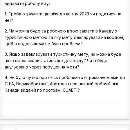
видавати робочу візу.
1. Треба отримати цю візу до квітня 2023 чи податися на
неї?
2. Чи можна буде за робочою візою заїхати в Канаду з
туристичною метою та яку мету декларувати на кордоні,
щоб в подальшому не було проблем?
3. Якщо задекларувати туристичну мету, чи можна буде
цією візою скористатися ще для вїзду? Чи її буде
анульовано через порушення мети?
4. Чи було чутно про якісь проблеми з отриманням візи до
США, Великобританії, Австралії при наявній робочій візі
Канади виданій по програмі CUAET ?