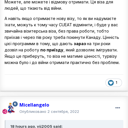
Можете, але можете і відмову отримати. Ця віза для
людей, що тікають від війни.
А навіть якщо отримаєте нову візу, то як ви надумаєте
їхати, можуть к тому часу CUEAT відмінити, і буде у вас
звичайна візитерська віза, без права роботи, тобто
приїхав і через пів року треба покинути Канаду. Цінність
цієї программи в тому, що дають
зараз
на три роки
дозвіл на роботу
по приїзду
, який дозволяє імігрувати.
Якщо це приберуть, то віза не матиме цінності, турвізу
можна було і до війни отримати практично без проблем.
1
Micellangelo
Опубликовано
2 сентября, 2022
18 hours ago, vij2005 said: