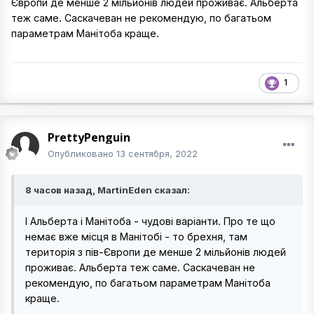
Європи де менше 2 мільйонів людей проживає. Альберта
теж саме. Саскачеван не рекомендую, по багатьом
параметрам Манітоба краще.
1
PrettyPenguin
Опубликовано
13 сентября, 2022
8 часов назад, MartinEden сказал:
І Альберта і Манітоба - чудові варіанти. Про те що
немає вже місця в Манітобі - то брехня, там
територія з пів-Європи де менше 2 мільйонів людей
проживає. Альберта теж саме. Саскачеван не
рекомендую, по багатьом параметрам Манітоба
краще.