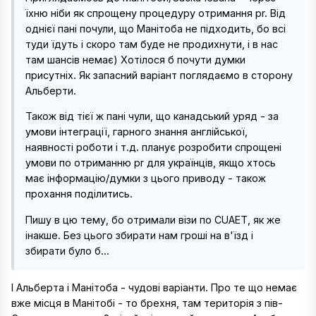
їхню ніби як спрощену процедуру отримання pr. Від
однієї пані почули, що Манітоба не підходить, бо всі
туди їдуть і скоро там буде не продихнути, і в нас
там шансів немає) Хотілося б почути думки
присутніх. Як запасний варіант поглядаємо в сторону
Альберти.
Також від тієї ж пані чули, що канадський уряд - за
умови інтеграції, гарного знання англійської,
наявності роботи і т.д. планує розробити спрощені
умови по отриманню pr для українців, якщо хтось
має інформацію/думки з цього приводу - також
прохання поділитись.
Пишу в цю тему, бо отримали візи по CUAET, як же
інакше. Без цього збирати нам гроші на в'їзд і
збирати було б...
І Альберта і Манітоба - чудові варіанти. Про те що немає
вже місця в Манітобі - то брехня, там територія з пів-