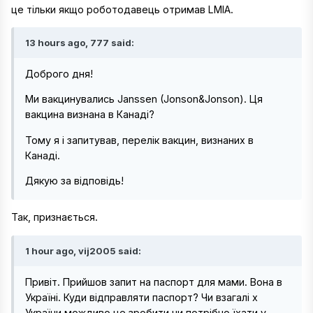
це тільки якщо роботодавець отримав LMIA.
13 hours ago, 777 said:
Доброго дня!
Ми вакцинувались Janssen (Jonson&Jonson). Ця
вакцина визнана в Канаді?
Тому я і запитував, перелік вакцин, визнаних в
Канаді.
Дякую за відповідь!
Так, признається.
1 hour ago, vij2005 said:
Привіт. Прийшов запит на паспорт для мами. Вона в
Україні. Куди відправляти паспорт? Чи взагалі х
України мождиво це зробити чи потрібно їхати у