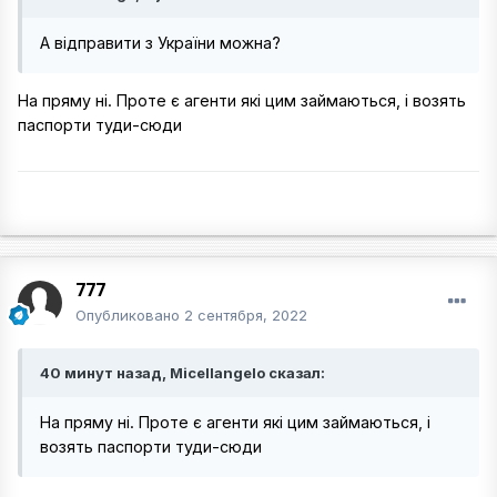
А відправити з України можна?
На пряму ні. Проте є агенти які цим займаються, і возять
паспорти туди-сюди
777
Опубликовано
2 сентября, 2022
40 минут назад, Micellangelo сказал:
На пряму ні. Проте є агенти які цим займаються, і
возять паспорти туди-сюди