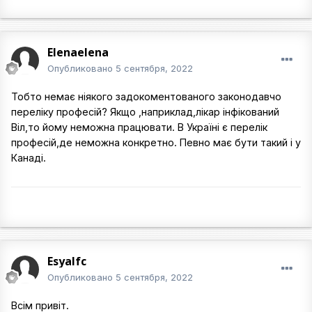
Elenaelena
Опубликовано
5 сентября, 2022
Тобто немає ніякого задокоментованого законодавчо
переліку професій? Якщо ,наприклад,лікар інфікований
Віл,то йому неможна працювати. В Україні є перелік
професій,де неможна конкретно. Певно має бути такий і у
Канаді.
Esyalfc
Опубликовано
5 сентября, 2022
Всім привіт.