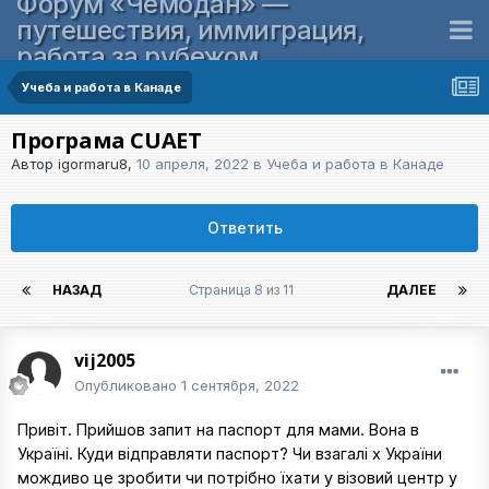
Форум «Чемодан» —
путешествия, иммиграция,
работа за рубежом
Учеба и работа в Канаде
Програма CUAET
Автор
igormaru8
,
10 апреля, 2022
в
Учеба и работа в Канаде
Ответить
НАЗАД
Страница 8 из 11
ДАЛЕЕ
vij2005
Опубликовано
1 сентября, 2022
Привіт. Прийшов запит на паспорт для мами. Вона в
Україні. Куди відправляти паспорт? Чи взагалі х України
мождиво це зробити чи потрібно їхати у візовий центр у