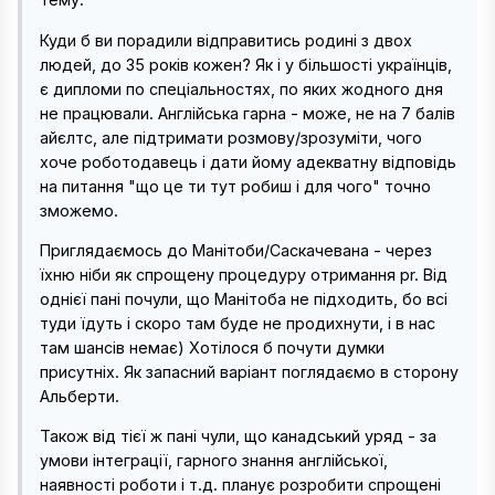
Куди б ви порадили відправитись родині з двох
людей, до 35 років кожен? Як і у більшості українців,
є дипломи по спеціальностях, по яких жодного дня
не працювали. Англійська гарна - може, не на 7 балів
айєлтс, але підтримати розмову/зрозуміти, чого
хоче роботодавець і дати йому адекватну відповідь
на питання "що це ти тут робиш і для чого" точно
зможемо.
Приглядаємось до Манітоби/Саскачевана - через
їхню ніби як спрощену процедуру отримання pr. Від
однієї пані почули, що Манітоба не підходить, бо всі
туди їдуть і скоро там буде не продихнути, і в нас
там шансів немає) Хотілося б почути думки
присутніх. Як запасний варіант поглядаємо в сторону
Альберти.
Також від тієї ж пані чули, що канадський уряд - за
умови інтеграції, гарного знання англійської,
наявності роботи і т.д. планує розробити спрощені