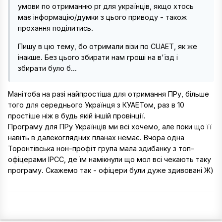
умови по отриманню pr для українців, якщо хтось
має інформацію/думки з цього приводу - також
прохання поділитись.
Пишу в цю тему, бо отримали візи по CUAET, як же
інакше. Без цього збирати нам гроші на в'їзд і
збирати було б...
Манітоба на разі найпростіша для отримання ПРу, більше
того для середнього Українця з КУАЕТом, раз в 10
простіше ніж в будь якій іншій провінції.
Програму для ПРу Українців ми всі хочемо, але поки що її
навіть в далекоглядних планах немає. Вчора одна
Торонтівська нон-профіт група мала здибанку з топ-
офіцерами ІРСС, де їм намікнули що мол всі чекають таку
програму. Скажемо так - офіцери були дуже здивовані Ж)