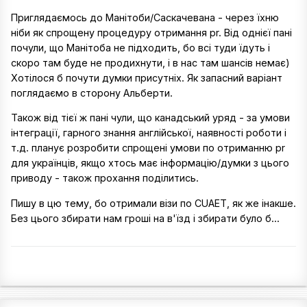
Приглядаємось до Манітоби/Саскачевана - через їхню
ніби як спрощену процедуру отримання pr. Від однієї пані
почули, що Манітоба не підходить, бо всі туди їдуть і
скоро там буде не продихнути, і в нас там шансів немає)
Хотілося б почути думки присутніх. Як запасний варіант
поглядаємо в сторону Альберти.
Також від тієї ж пані чули, що канадський уряд - за умови
інтеграції, гарного знання англійської, наявності роботи і
т.д. планує розробити спрощені умови по отриманню pr
для українців, якщо хтось має інформацію/думки з цього
приводу - також прохання поділитись.
Пишу в цю тему, бо отримали візи по CUAET, як же інакше.
Без цього збирати нам гроші на в'їзд і збирати було б...