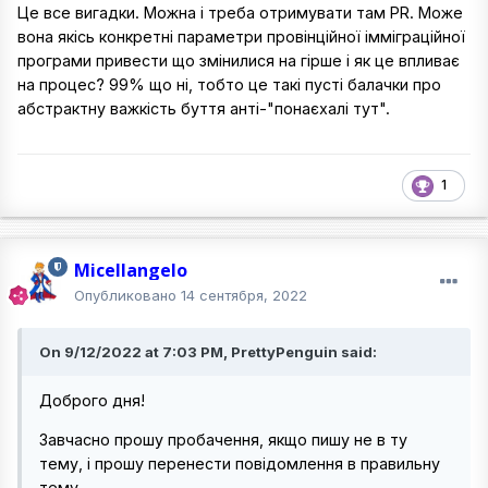
Це все вигадки. Можна і треба отримувати там PR. Може
вона якісь конкретні параметри провінційної імміграційної
програми привести що змінилися на гірше і як це впливає
на процес? 99% що ні, тобто це такі пусті балачки про
абстрактну важкість буття анті-"понаєхалі тут".
1
Micellangelo
Опубликовано
14 сентября, 2022
On 9/12/2022 at 7:03 PM, PrettyPenguin said:
Доброго дня!
Завчасно прошу пробачення, якщо пишу не в ту
тему, і прошу перенести повідомлення в правильну
тему.