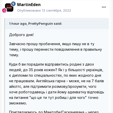
MartinEden
Опубликовано
13 сентября, 2022
1 hour ago, PrettyPenguin said:
Доброго дня!
Завчасно прошу пробачення, якщо пишу не в ту
тему, і прошу перенести повідомлення в правильну
тему.
Куди б ви порадили відправитись родині з двох
людей, до 35 років кожен? Як і у більшості українців,
є дипломи по спеціальностях, по яких жодного дня
не працювали. Англійська гарна - може, не на 7 балів
айєлтс, але підтримати розмову/зрозуміти, чого
хоче роботодавець і дати йому адекватну відповідь
на питання "що це ти тут робиш і для чого" точно
зможемо.
Приглядаємось до Манітоби/Саскачевана - через