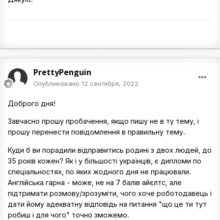
PrettyPenguin
Опубликовано
12 сентября, 2022
Доброго дня!
Завчасно прошу пробачення, якщо пишу не в ту тему, і
прошу перенести повідомлення в правильну тему.
Куди б ви порадили відправитись родині з двох людей, до
35 років кожен? Як і у більшості українців, є дипломи по
спеціальностях, по яких жодного дня не працювали.
Англійська гарна - може, не на 7 балів айєлтс, але
підтримати розмову/зрозуміти, чого хоче роботодавець і
дати йому адекватну відповідь на питання "що це ти тут
робиш і для чого" точно зможемо.