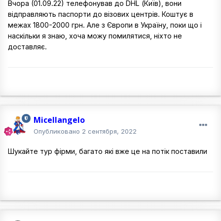
Вчора (01.09.22) телефонував до DHL (Київ), вони
відправляють паспорти до візових центрів. Коштує в
межах 1800-2000 грн. Але з Європи в Україну, поки що і
наскільки я знаю, хоча можу помилятися, ніхто не
доставляє.
Micellangelo
Опубликовано
2 сентября, 2022
Шукайте тур фірми, багато які вже це на потік поставили