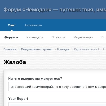
Форум «Чемодан» — путешествия, имм
Сайт
Активность
Форумы
Календарь
Правила
Модераторы
По
Главная
Популярные страны
Канада
Куда уехать из Р… ?
Жалоба
На что именно вы жалуетесь?
Your Report