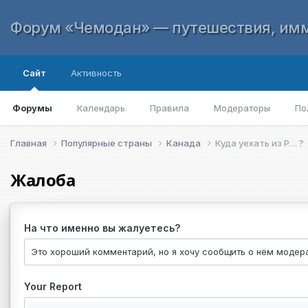
Форум «Чемодан» — путешествия, имм
Сайт
Активность
Форумы
Календарь
Правила
Модераторы
По
Главная
Популярные страны
Канада
Куда уехать из Р… ?
Жалоба
На что именно вы жалуетесь?
Your Report