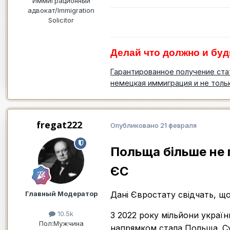
Иммиграционный
адвокат/Immigration
Solicitor
Делай что должно и буд
Гарантированное получение ста
немецкая иммиграция и не толь
fregat222
Опубликовано
21 февраля
Польща більше не 
ЄС
Главный Модератор
Дані Євростату свідчать, що
10.5k
З 2022 року мільйони украї
Пол:
Мужчина
напрямком стала Польща. Сус