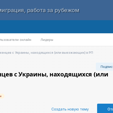
играция, работа за рубежом
льзователи онлайн
Лидеры
енцев с Украины, находящихся (или выезжающих) в РП
Подпис
цев с Украины, находящихся (или
и
Создать новую тему
От