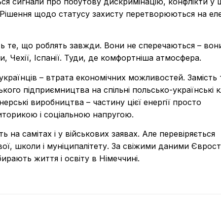
ься сигнали про побутову дискримінацію, конфлікти у 
 Рішення щодо статусу захисту перетворюються на ел
ь те, що роблять завжди. Вони не сперечаються – вон
 Чехії, Іспанії. Туди, де комфортніша атмосфера.
українців – втрата економічних можливостей. Замість
кого підприємництва на спільні польсько-українські к
нерські виробництва – частину цієї енергії просто
торикою і соціальною напругою.
 на самітах і у військових заявах. Але перевіряється
ої, школи і муніципалітету. За свіжими даними Єврост
бирають життя і освіту в Німеччині.