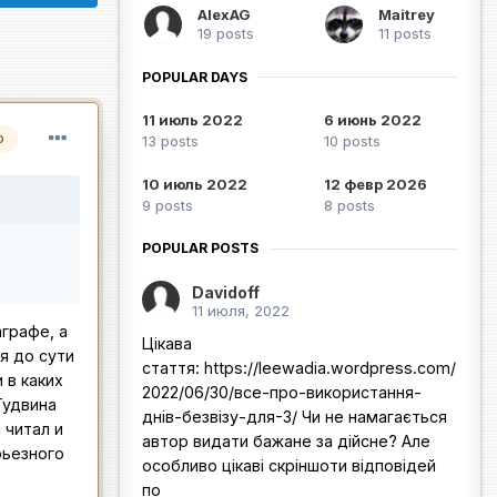
AlexAG
Maitrey
19 posts
11 posts
POPULAR DAYS
11 июль 2022
6 июнь 2022
р
13 posts
10 posts
10 июль 2022
12 февр 2026
9 posts
8 posts
POPULAR POSTS
Davidoff
11 июля, 2022
графе, а
Цікава
я до сути
стаття: https://leewadia.wordpress.com/
 в каких
2022/06/30/все-про-використання-
Гудвина
днів-безвізу-для-3/ Чи не намагається
 читал и
автор видати бажане за дійсне? Але
рьезного
особливо цікаві скріншоти відповідей
по