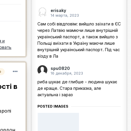
erisaky
14 марта, 2023
Сам собі вівдповім: вийшло заїхати в ЄС
через Латвію мамючи лише внутрішній
український паспорт, а також вийшло з
я и
Польщі виїхати в Україну маючи лише
овать
внутрішній український паспорт. Під час
вїзду в Ла
spu0820
р
16 декабря, 2023
риба шукає де глибше - людина шукає
сті в
де краще. Стара приказка, але
актуальна і зараз
POSTED IMAGES
вропі
кордон.