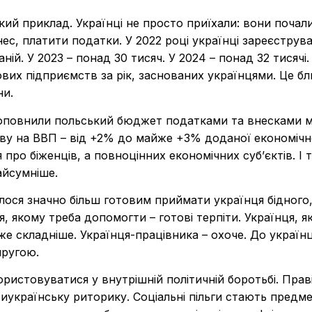
ий приклад. Українці не просто приїхали: вони почал
с, платити податки. У 2022 році українці зареєструв
ій. У 2023 – понад 30 тисяч. У 2024 – понад 32 тисячі.
ових підприємств за рік, заснованих українцями. Це б
ни.
 поповнили польський бюджет податками та внесками 
иву на ВВП – від +2% до майже +3% доданої економічн
я про біженців, а повноцінних економічних суб’єктів. І 
айсумніше.
лося значно більш готовим приймати українця бідного,
я, якому треба допомогти – готові терпіти. Українця, я
вже складніше. Українця-працівника – охоче. До україн
пругою.
ристовуватися у внутрішній політичній боротьбі. Праві
тиукраїнську риторику. Соціальні пільги стають предм