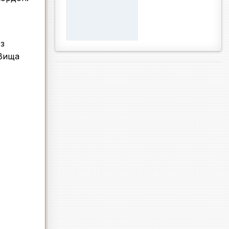
 з
 Вища