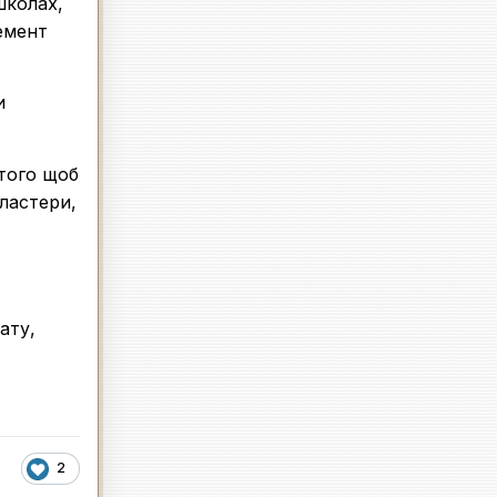
школах,
емент
и
 того щоб
ластери,
ату,
2