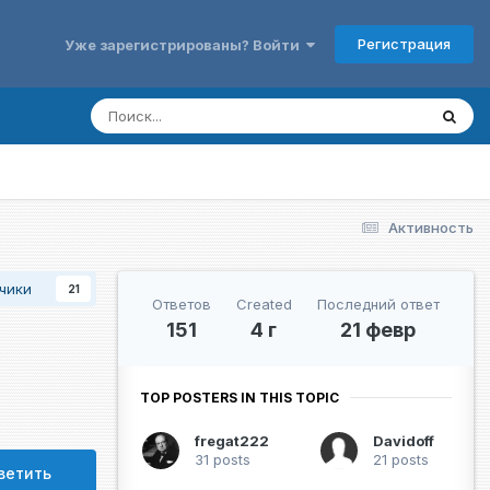
Регистрация
Уже зарегистрированы? Войти
Активность
чики
21
Ответов
Created
Последний ответ
151
4 г
21 февр
TOP POSTERS IN THIS TOPIC
fregat222
Davidoff
31 posts
21 posts
ветить