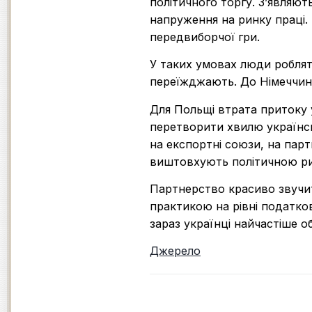
політичного торгу. З’являют
напруження на ринку праці.
передвиборчої гри.
У таких умовах люди роблят
переїжджають. До Німеччини,
Для Польщі втрата притоку 
перетворити хвилю українсь
на експортні союзи, на парт
виштовхують політичною ри
Партнерство красиво звучить
практикою на рівні податков
зараз українці найчастіше о
Джерело