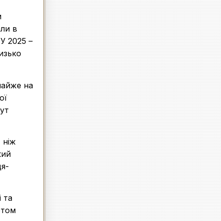
и
али в
 У 2025 –
лизько
майже на
ої
тут
 ніж
кий
ця-
 та
етом