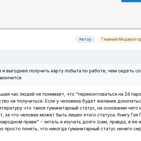
Автор
Главный Модерато
е и выгоднее получить карту побыта по работе, чем сидеть со
акончится
шая час людей не понимает, что "переконтоваться на 24 пара
тво не получиться. Если у человека будет желание докопатьс
литературу что такое гуманитарный статус, на основании чего и
ет, за что человек может быть лишен этого статуса. Книгу Гая 
ародном праве" - читать и изучать долго (сам, правда, я ее и
 но просто понять, что никогда гуманитарный статус ничего се