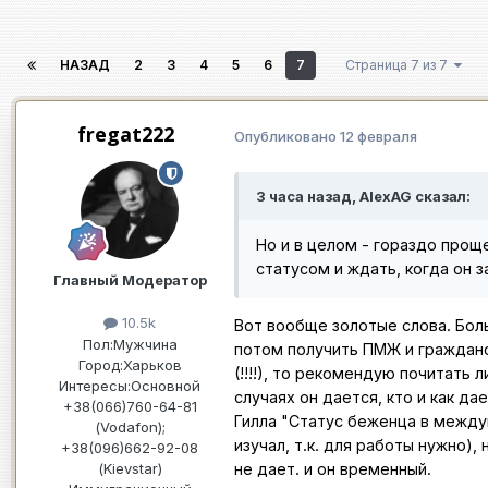
НАЗАД
2
3
4
5
6
7
Страница 7 из 7
fregat222
Опубликовано
12 февраля
3 часа назад, AlexAG сказал:
Но и в целом - гораздо прощ
статусом и ждать, когда он з
Главный Модератор
10.5k
Вот вообще золотые слова. Боль
Пол:
Мужчина
потом получить ПМЖ и гражданс
Город:
Харьков
(!!!!), то рекомендую почитать 
Интересы:
Основной
случаях он дается, кто и как да
+38(066)760-64-81
Гилла "Статус беженца в междун
(Vodafon);
изучал, т.к. для работы нужно),
+38(096)662-92-08
(Kievstar)
не дает. и он временный.