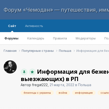
Форум «Чемодан» — путешествия, имм
Сайт
Активность
Форумы
Календарь
Правила
Модераторы
По
Главная
Популярные страны
Польша
Информация для беж
Информация для бежен
выезжающих) в РП
Автор
fregat222
,
21 марта, 2022
в
Польша
беженцы с украины
война
информация
ссылк