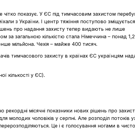
е чітко показує. У ЄС під тимчасовим захистом перебу
иїхали з України. І центр тяжіння поступово зміщується
рішень про надання захисту тепер видають не лише
м за загальною кількістю стала Німеччина – понад 1,
енше мільйона. Чехія – майже 400 тисяч.
вачів тимчасового захисту в країнах ЄС українцям над
ої кількості у ЄС).
о рекордні місячні показники нових рішень про захист.
ля молодих чоловіків у серпні. Але розподіл потоків 
перерозподіляються. Це і є голосування ногами в чист