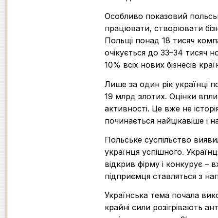
Особливо показовий польськ
працювати, створювати бізне
Польщі понад 18 тисяч компан
очікується до 33–34 тисяч н
10% всіх нових бізнесів краї
Лише за один рік українці
19 млрд злотих. Оцінки впл
активності. Це вже не історі
починається найцікавіше і н
Польське суспільство вияви
українця успішного. Українц
відкрив фірму і конкурує – 
підприємця ставляться з на
Українська тема почала вико
крайні сили розігрівають ан