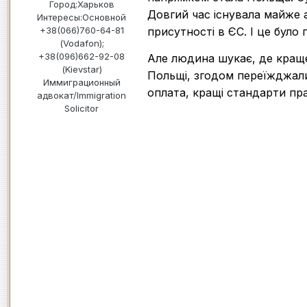
Город:
Харьков
Довгий час існувала майже 
Интересы:
Основной
присутності в ЄС. І це було
+38(066)760-64-81
(Vodafon);
+38(096)662-92-08
Але людина шукає, де краще.
(Kievstar)
Польщі, згодом переїжджали
Иммиграционный
оплата, кращі стандарти пр
адвокат/Immigration
Solicitor