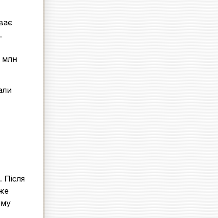
ває
.
2 млн
али
 Після
уже
ому