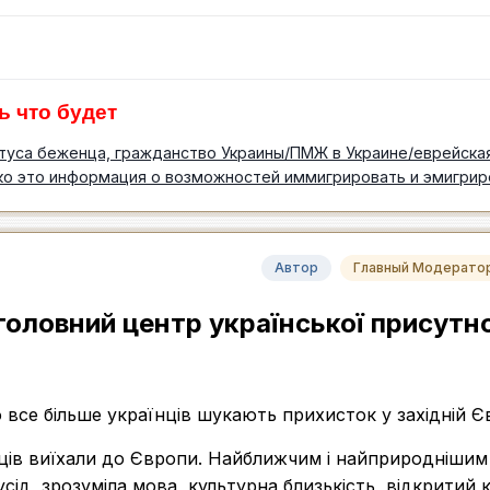
ь что будет
туса беженца, гражданство Украины/ПМЖ в Украине/еврейска
ко это информация о возможностей иммигрировать и эмигрир
Автор
Главный Модерато
головний центр української присутно
 все більше українців шукають прихисток у західній Є
нців виїхали до Європи. Найближчим і найприроднішим
ід, зрозуміла мова, культурна близькість, відкритий 