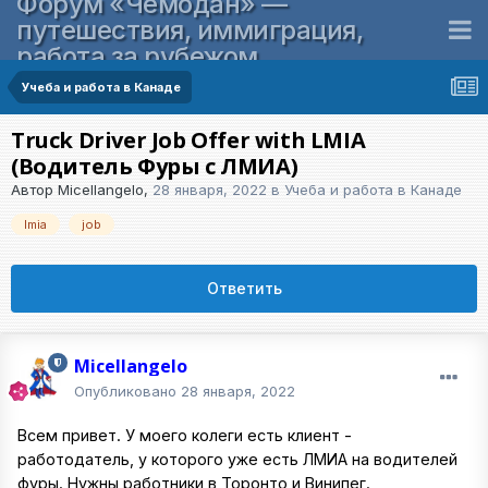
Форум «Чемодан» —
путешествия, иммиграция,
работа за рубежом
Учеба и работа в Канаде
Truck Driver Job Offer with LMIA
(Водитель Фуры с ЛМИА)
Автор
Micellangelo
,
28 января, 2022
в
Учеба и работа в Канаде
lmia
job
Ответить
Micellangelo
Опубликовано
28 января, 2022
Всем привет. У моего колеги есть клиент -
работодатель, у которого уже есть ЛМИА на водителей
фуры. Нужны работники в Торонто и Винипег.