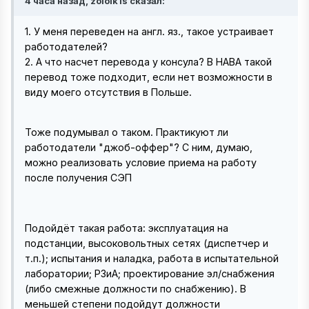
4 часа назад, zololk1s сказал:
1. У меня переведен на англ. яз., такое устраивает
работодателей?
2. А что насчет перевода у консула? В НАВА такой
перевод тоже подходит, если нет возможности в
виду моего отсутствия в Польше.
Тоже подумывал о таком. Практикуют ли
работодатели "джоб-оффер"? С ним, думаю,
можно реализовать условие приема на работу
после получения СЭП
Подойдёт такая работа: эксплуатация на
подстанции, высоковольтных сетях (диспетчер и
т.п.); испытания и наладка, работа в испытательной
лаборатории; РЗиА; проектирование эл/снабжения
(либо смежные должности по снабжению). В
меньшей степени подойдут должности