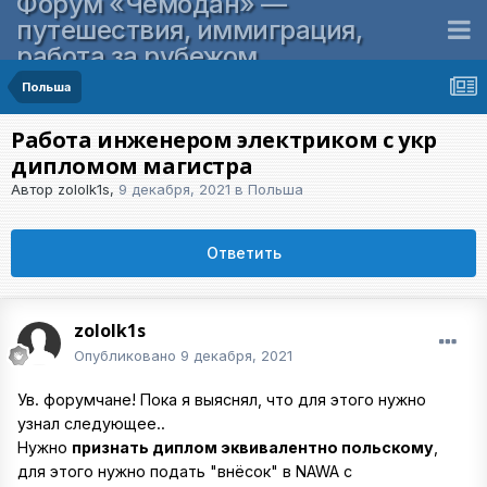
Форум «Чемодан» —
путешествия, иммиграция,
работа за рубежом
Польша
Работа инженером электриком с укр
дипломом магистра
Автор
zololk1s
,
9 декабря, 2021
в
Польша
Ответить
zololk1s
Опубликовано
9 декабря, 2021
Ув. форумчане! Пока я выяснял, что для этого нужно
узнал следующее..
Нужно
признать диплом эквивалентно польскому
,
для этого нужно подать "внёсок" в NAWA с